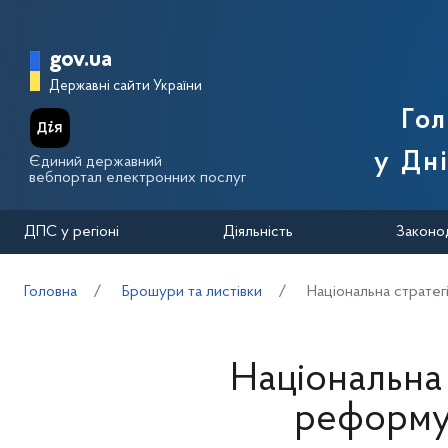
Перейти до основного вмісту
Головна сторінка Державної п
gov.ua
Державні сайти України
Го
у Дн
Єдиний державний
вебпортал електронних послуг
ДПС у регіоні
Діяльність
Законо
Головна
Брошури та листівки
Національна страте
Національна 
реформу