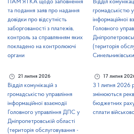
ПАМ’ЯТКА щодо заповнення
Відділ комунікац
та подання заяв про надання
громадськістю у
довідки про відсутність
інформаційної вз
заборгованості з платежів,
Головного упра
контроль за справлянням яких
Дніпропетровськ
покладено на контролюючі
(територія обсл
органи
Синельниківськи
21 липня 2026
17 липня 202
Відділ комунікацій з
З 1 липня 2026 
громадськістю управління
змінюються рекв
інформаційної взаємодії
бюджетних раху
Головного управління ДПС у
сплати військов
Дніпропетровській області
(територія обслуговування -