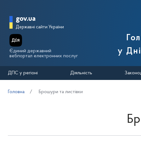
Перейти до основного вмісту
Головна сторінка Державної п
gov.ua
Державні сайти України
Го
у Дн
Єдиний державний
вебпортал електронних послуг
ДПС у регіоні
Діяльність
Законо
Головна
Брошури та листівки
Бр