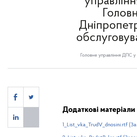
управлінн
Головн
Дніпропетр
обслуговув
Головне управління ДПС у
Додаткові матеріали
1_List_vka_TrudV_dnosini.rtf (