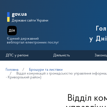
Перейти до основного вмісту
Головна сторінка Державної п
gov.ua
Державні сайти України
Го
у Дн
Єдиний державний
вебпортал електронних послуг
ДПС у регіоні
Діяльність
Законо
Головна
Брошури та листівки
Відділ комунікацій з громадськістю управління інформ
- Криворізький район)
Відділ ко