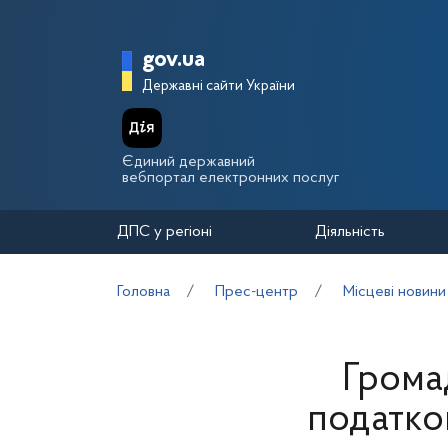
Перейти до основного вмісту
Головна сторінка Держа
gov.ua
Державні сайти України
Єдиний державний
вебпортал електронних послуг
ДПС у регіоні
Діяльність
Головна
Прес-центр
Місцеві новини
Грома
податко