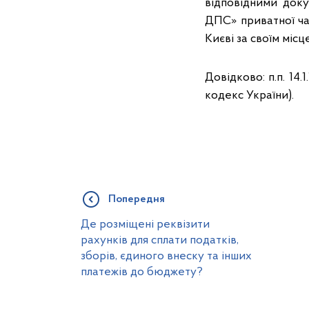
відповідними док
ДПС» приватної ча
Києві за своїм міс
Довідково: п.п. 14.1
кодекс України).
Попередня
Де розміщені реквізити
рахунків для сплати податків,
зборів, єдиного внеску та інших
платежів до бюджету?