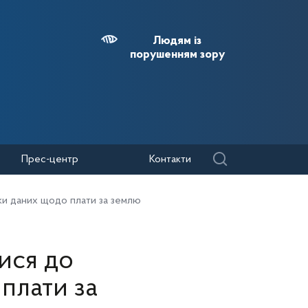
Людям із
порушенням зору
Прес-центр
Контакти
ки даних щодо плати за землю
ися до
плати за