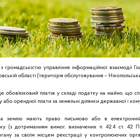
 з громадськістю управління інформаційної взаємодії Г
ській області (територія обслуговування – Нікопольськ
е обов’язковий платіж у складі податку на майно, що с
 або орендної плати за земельні ділянки державної і ком
за землю мають право письмово або в електронні
зку (з дотриманням вимог, визначених п. 42.4 ст. 42 
гану за своїм місцем реєстрації у контролюючих орга