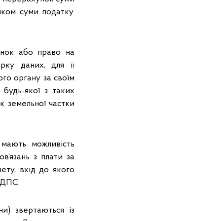
нком суми податку.
янок або право на
рку даних, для її
го органу за своїм
будь-якої з таких
ик земельної частки
 мають можливість
’язань з плати за
ету, вхід до якого
л ДПС.
и) звертаються із