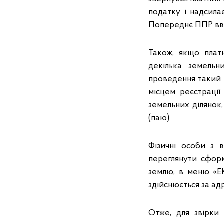
податку і надсила
Попереднє ППР вва
Також, якщо плат
декілька земельн
проведення такий 
місцем реєстраці
земельних ділянок,
(паю).
Фізичні особи з 
переглянути сфор
землю, в меню «ЕК
здійснюється за ад
Отже, для звірки