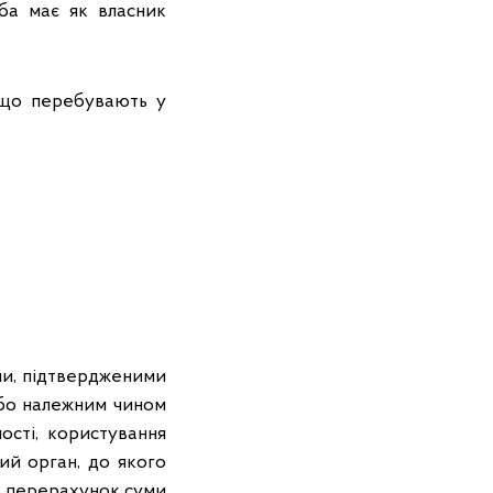
оба має як власник
, що перебувають у
ми, підтвердженими
або належним чином
ості, користування
ий орган, до якого
в перерахунок суми