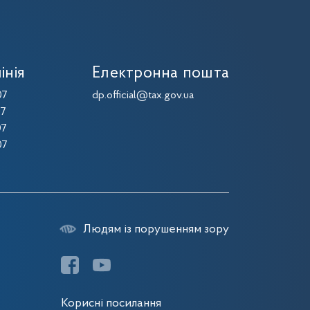
інія
Електронна пошта
07
dp.official@tax.gov.ua
07
07
07
Людям із порушенням зору
Корисні посилання