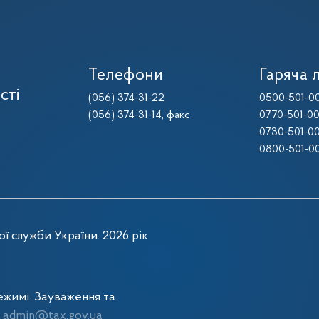
Телефони
Гаряча л
сті
(056) 374-31-22
0500-501-0
(056) 374-31-14
, факс
0770-501-0
0730-501-0
0800-501-0
ї служби України. 2026 рік
жимі. Зауваження та
admin@tax.gov.ua