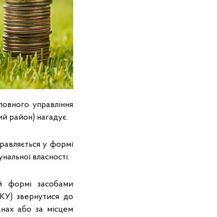
оловного управління
ий район) нагадує.
правляється у формі
унальної власності.
й формі засобами
ПКУ) звернутися до
нах або за місцем