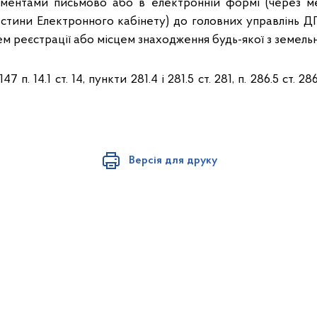
ументами письмово або в електронній формі (через м
стини Електронного кабінету) до головних управлінь ДП
цем реєстрації або місцем знаходження будь-якої з земель
.147 п. 14.1 ст. 14, пункти 281.4 і 281.5 ст. 281, п. 286.5 ст
Версія для друку