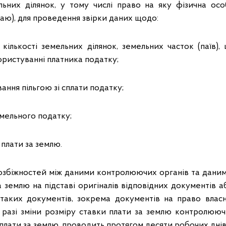
ьних ділянок, у тому числі право на яку фізична ос
паю), для проведення звірки даних щодо:
 кількості земельних ділянок, земельних часток (паїв)
ористуванні платника податку;
вання пільгою зі сплати податку;
емельного податку;
 плати за землю.
розбіжностей між даними контролюючих органів та дани
а землю на підставі оригіналів відповідних документів 
 таких документів, зокрема документів на право власн
у разі зміни розміру ставки плати за землю контролююч
 плати за землю, проводить протягом десяти робочих дні