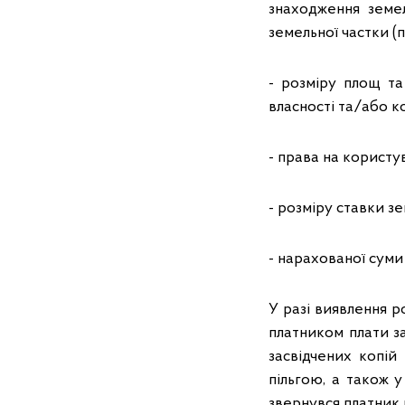
знаходження земел
земельної частки (
- розміру площ та
власності та/або к
- права на користу
- розміру ставки з
- нарахованої суми
У разі виявлення 
платником плати з
засвідчених копій
пільгою, а також 
звернувся платник