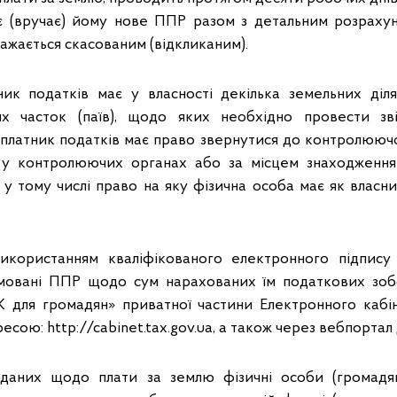
є (вручає) йому нове ППР разом з детальним розраху
жається скасованим (відкликаним).
ник податків має у власності декілька земельних діл
их часток (паїв), щодо яких необхідно провести зві
платник податків має право звернутися до контролюючо
ї у контролюючих органах або за місцем знаходження 
 у тому числі право на яку фізична особа має як власн
використанням кваліфікованого електронного підпису
мовані ППР щодо сум нарахованих їм податкових зобов
 для громадян» приватної частини Електронного кабін
ресою: http://cabinet.tax.gov.ua, а також через вебпорта
 даних щодо плати за землю фізичні особи (громадян