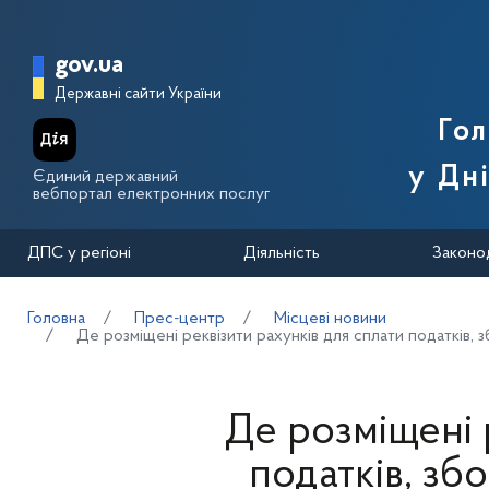
Перейти до основного вмісту
Головна сторінка Державної п
gov.ua
Державні сайти України
Го
у Дн
Єдиний державний
вебпортал електронних послуг
ДПС у регіоні
Діяльність
Законо
Головна
Прес-центр
Місцеві новини
Де розміщені реквізити рахунків для сплати податків, 
Де розміщені 
податків, зб