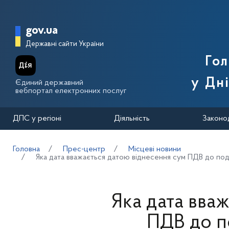
Перейти до основного вмісту
Головна сторінка Державної п
gov.ua
Державні сайти України
Го
у Дн
Єдиний державний
вебпортал електронних послуг
ДПС у регіоні
Діяльність
Законо
Головна
Прес-центр
Місцеві новини
Яка дата вважається датою віднесення сум ПДВ до пода
Яка дата вва
ПДВ до п