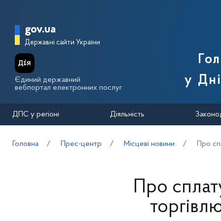
Перейти до основного вмісту
Головна сторінка Державної п
gov.ua
Державні сайти України
Го
у Дн
Єдиний державний
вебпортал електронних послуг
ДПС у регіоні
Діяльність
Законо
Головна
Прес-центр
Місцеві новини
Про сп
Про сплату
торгівл