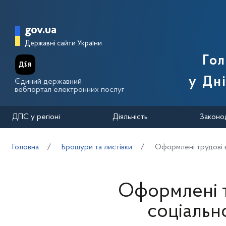
Перейти до основного вмісту
Головна сторінка Державної п
gov.ua
Державні сайти України
Го
у Дн
Єдиний державний
вебпортал електронних послуг
ДПС у регіоні
Діяльність
Законо
Головна
Брошури та листівки
Оформлені трудові в
Оформлені т
соціальн