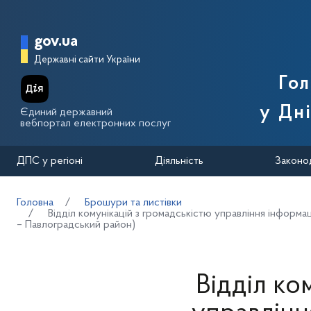
Перейти до основного вмісту
Головна сторінка Державної п
gov.ua
Державні сайти України
Го
у Дн
Єдиний державний
вебпортал електронних послуг
ДПС у регіоні
Діяльність
Законо
Головна
Брошури та листівки
Відділ комунікацій з громадськістю управління інформ
– Павлоградський район)
Відділ ко