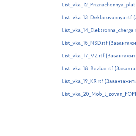
List_vka_12_Priznachennya_plat
List_vka_13_Deklaruvannya.rtf 
List_vka_14_Elektronna_cherga.
List_vka_15_NSD.rtf (Завантажи
List_vka_17_VZ.rtf (Завантажит
List_vka_18_Bezbar.rtf (Завант
List_vka_19_KR.rtf (Завантажит
List_vka_20_Mob_l_zovan_FOPI.