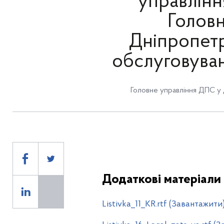
управлінн
Головн
Дніпропетр
обслуговува
Головне управління ДПС у 
Додаткові матеріали
Listivka_11_KR.rtf (Завантажити