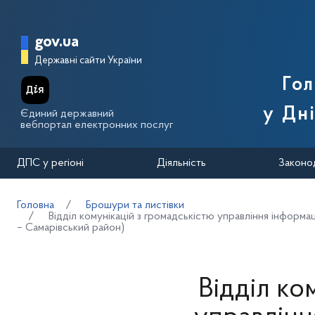
Перейти до основного вмісту
Головна сторінка Державної п
gov.ua
Державні сайти України
Го
у Дн
Єдиний державний
вебпортал електронних послуг
ДПС у регіоні
Діяльність
Законо
Головна
Брошури та листівки
Відділ комунікацій з громадськістю управління інформ
– Самарівський район)
Відділ ко