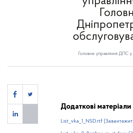
управлінн
Головн
Дніпропетр
обслуговув
Головне управління ДПС у
Додаткові матеріали
List_vka_1_NSD.rtf (Завантажит