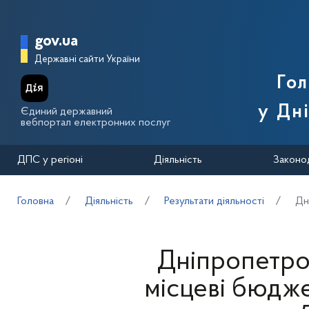
Перейти до основного вмісту
Головна сторінка Державної п
gov.ua
Державні сайти України
Го
у Дн
Єдиний державний
вебпортал електронних послуг
ДПС у регіоні
Діяльність
Законо
Головна
Діяльність
Результати діяльності
Дн
Дніпропетро
місцеві бюдж