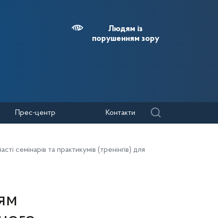
Людям із
порушенням зору
Прес-центр
Контакти
і семінарів та практикумів (тренінгів) для
ям