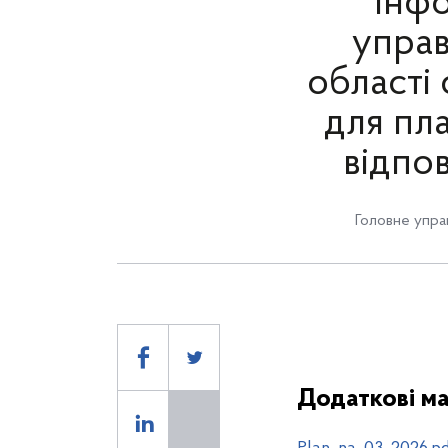
інфо
управ
області 
для пл
відпов
Головне упра
Додаткові ма