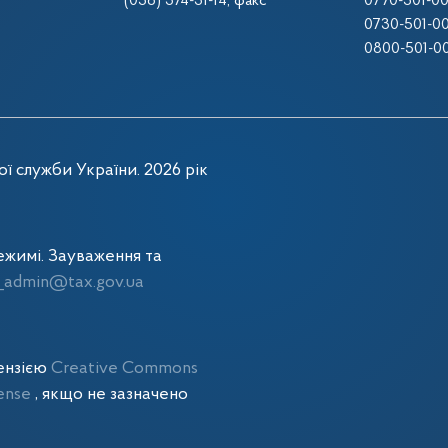
(056) 374-31-14
, факс
0770-501-0
0730-501-0
0800-501-0
ї служби України. 2026 рік
жимі. Зауваження та
admin@tax.gov.ua
цензією
Creative Commons
cense
, якщо не зазначено