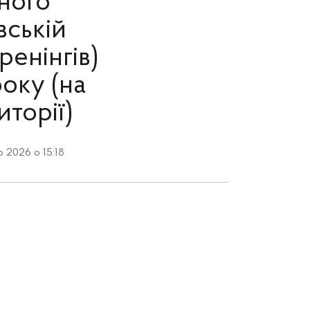
вного
вській
ренінгів)
оку (на
иторії)
 2026 о 15:18