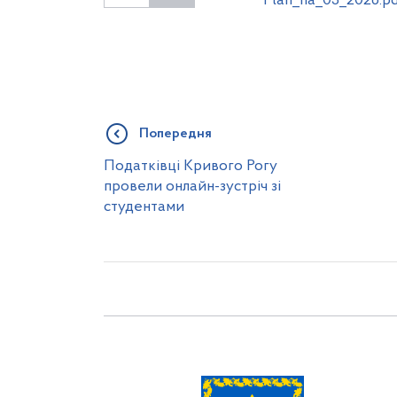
Plan_na_03_2026.pd
Попередня
Податківці Кривого Рогу
провели онлайн-зустріч зі
студентами