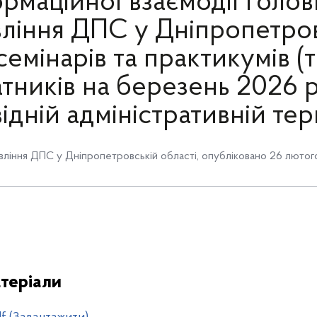
рмаційної взаємодії Голо
ління ДПС у Дніпропетро
семінарів та практикумів (т
атників на березень 2026 р
ідній адміністративній тер
вління ДПС у Дніпропетровській області
,
опубліковано 26 лютого
теріали