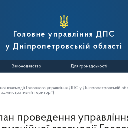
вної податкової служби України
Головне управління ДПС
у Дніпропетровській області
Законодавство
Для громадськості
ї взаємодії Головного управління ДПС у Дніпропетровській област
 адміністративній території)
лан проведення управлінн