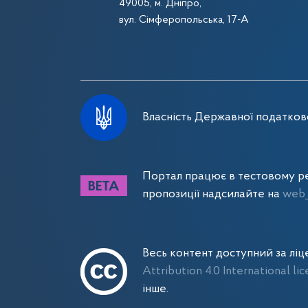
49005, м. Дніпро,
вул. Сімферопольська, 17-А
Власність Державної податково
Портал працює в тестовому ре
пропозиції надсилайте на
web_
Весь контент доступний за лі
Attribution 4.0 International li
інше.