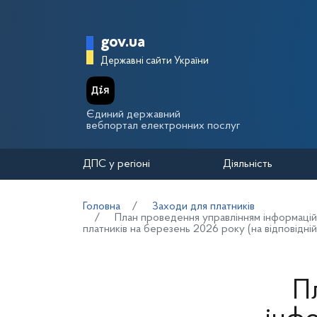
Перейти до основного вмісту
Головна сторінка Держа
gov.ua
Державні сайти України
Єдиний державний
вебпортал електронних послуг
ДПС у регіоні
Діяльність
Головна
Заходи для платників
План проведення управлінням інформаційно
платників на березень 2026 року (на відповідній
П