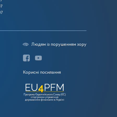
07
07
07
Людям із порушенням зору
Корисні посилання
Програма Європейського Союзу (ЄС)
з підтримки управління
державними фінансами в Україні