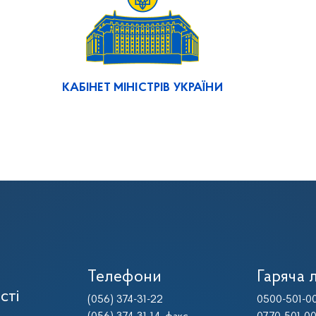
КАБІНЕТ МІНІСТРІВ УКРАЇНИ
Телефони
Гаряча л
сті
(056) 374-31-22
0500-501-0