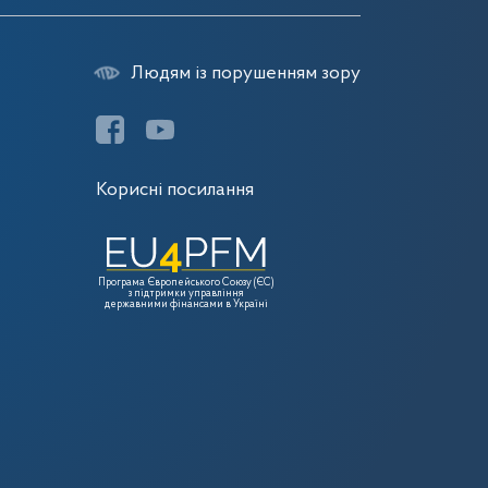
Людям із порушенням зору
Корисні посилання
Програма Європейського Союзу (ЄС)
з підтримки управління
державними фінансами в Україні