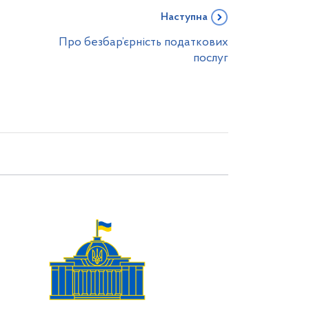
Наступна
Про безбар’єрність податкових
послуг