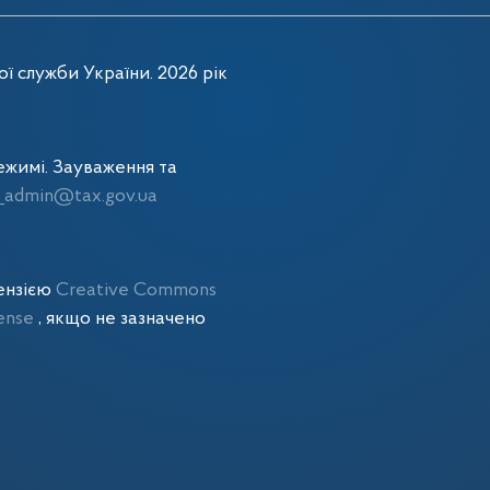
ї служби України. 2026 рік
жимі. Зауваження та
admin@tax.gov.ua
цензією
Creative Commons
cense
, якщо не зазначено