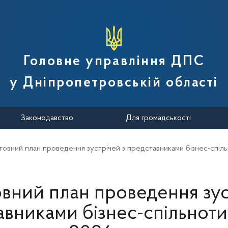
вної податкової служби України
Головне управління ДПС
у Дніпропетровській області
Законодавство
Для громадськості
товний план проведення зустрічей з представниками бізнес-спіль
вний план проведення зус
вниками бізнес-спільноти