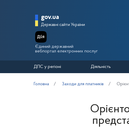
Перейти до основного вмісту
Головна сторінка Держа
gov.ua
Державні сайти України
Єдиний державний
вебпортал електронних послуг
ДПС у регіоні
Діяльність
Головна
Заходи для платників
Орієн
Орієнто
предста