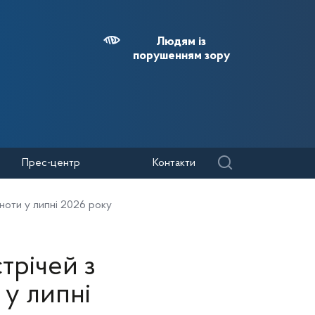
Людям із
порушенням зору
Прес-центр
Контакти
ноти у липні 2026 року
трічей з
 у липні