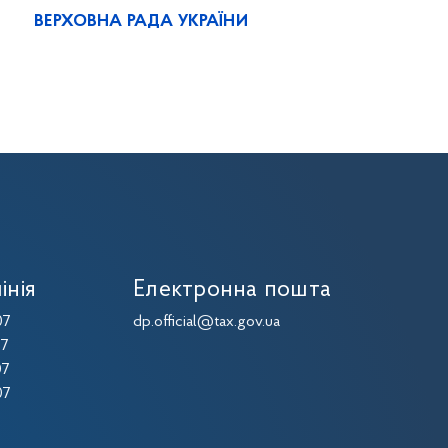
ВЕРХОВНА РАДА УКРАЇНИ
інія
Електронна пошта
07
dp.official@tax.gov.ua
07
07
07