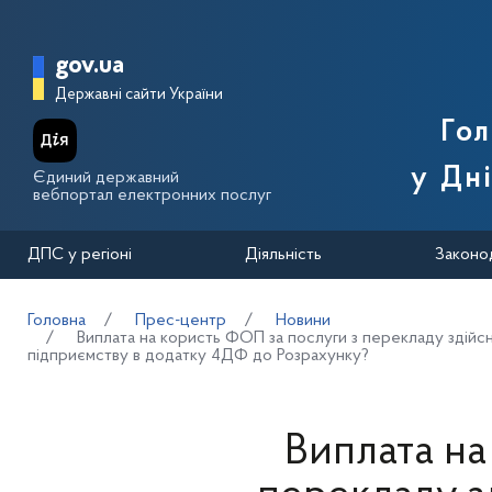
Перейти до основного вмісту
Головна сторінка Державної п
gov.ua
Державні сайти України
Го
у Дн
Єдиний державний
вебпортал електронних послуг
ДПС у регіоні
Діяльність
Законо
Головна
Прес-центр
Новини
Виплата на користь ФОП за послуги з перекладу здійсн
підприємству в додатку 4ДФ до Розрахунку?
Виплата на