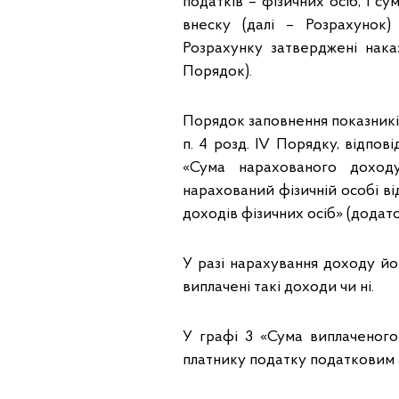
податків – фізичних осіб, і с
внеску (далі – Розрахунок
Розрахунку затверджені наказ
Порядок).
Порядок заповнення показникі
п. 4 розд. IV Порядку, відпові
«Сума нарахованого доходу
нарахований фізичній особі ві
доходів фізичних осіб» (додато
У разі нарахування доходу йо
виплачені такі доходи чи ні.
У графі 3 «Сума виплаченог
платнику податку податковим 