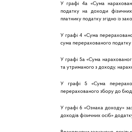
У графі 4а «Сума нарахован
податку на доходи фізичних
платнику податку згідно із зак
У графі 4 «Сума перераховано
сума перерахованого податку н
У графі 5а «Сума нарахованог
та утриманого з доходу, нарах
У графі 5 «Сума перерахов
перерахованого збору до бюд
У графі 6 «Ознака доходу» заз
доходів фізичних осіб» додатк