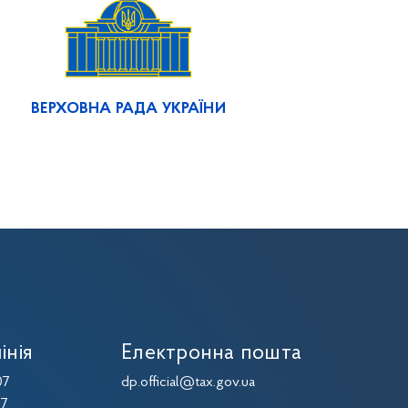
ВЕРХОВНА РАДА УКРАЇНИ
інія
Електронна пошта
07
dp.official@tax.gov.ua
07