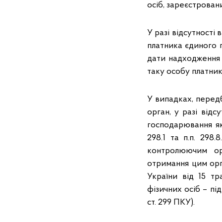
осіб, зареєстрован
У разі відсутності
платника єдиного 
дати надходження
таку особу платнико
У випадках, передба
орган, у разі відс
господарювання як 
298.1 та п.п. 298
контролюючим ор
отримання цим орг
України від 15 т
фізичних осіб – пі
ст. 299 ПКУ).