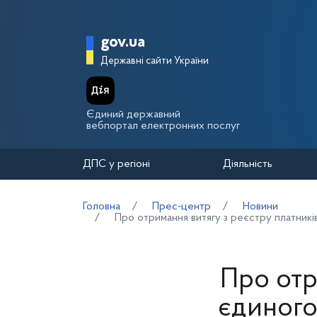
Перейти до основного вмісту
Головна сторінка Держа
gov.ua
Державні сайти України
Єдиний державний
вебпортал електронних послуг
ДПС у регіоні
Діяльність
Головна
Прес-центр
Новини
Про отримання витягу з реєстру платник
Про отр
єдиного