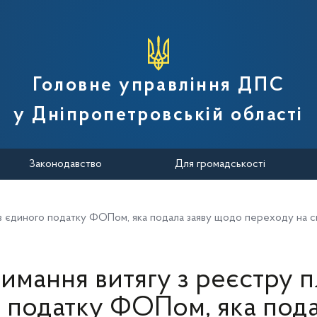
вної податкової служби України
Головне управління ДПС
у Дніпропетровській області
Законодавство
Для громадськості
ів єдиного податку ФОПом, яка подала заяву щодо переходу на
имання витягу з реєстру п
 податку ФОПом, яка пода