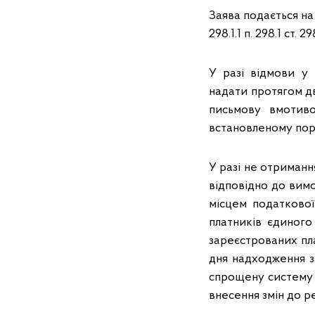
Заява подається на 
298.1.1 п. 298.1 ст. 2
У разі відмови у
надати протягом дв
письмову вмотиво
встановленому поряд
У разі не отриманн
відповідно до вимо
місцем податкової
платників єдиного
зареєстрованих пл
дня надходження з
спрощену систему о
внесення змін до р