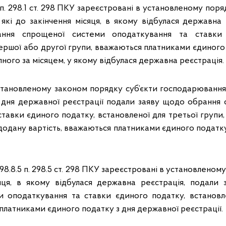
.2 п. 298.1 ст. 298 ПКУ зареєстровані в установленому пор
 які до закінчення місяця, в якому відбулася державна 
ння спрощеної системи оподаткування та ставки 
першої або другої групи, вважаються платниками єдиного
пного за місяцем, у якому відбулася державна реєстрація.
становленому законом порядку суб’єкти господарювання (
з дня державної реєстрації подали заяву щодо обрання
тавки єдиного податку, встановленої для третьої групи
додану вартість, вважаються платниками єдиного податку
298.8.5 п. 298.5 ст. 298 ПКУ зареєстровані в установлено
яця, в якому відбулася державна реєстрація, подали
 оподаткування та ставки єдиного податку, встановл
платниками єдиного податку з дня державної реєстрації.