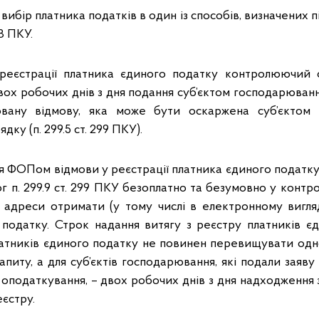
вибір платника податків в один із способів, визначених пі
98 ПКУ.
 реєстрації платника єдиного податку контролюючий о
ох робочих днів з дня подання суб’єктом господарюванн
вану відмову, яка може бути оскаржена суб’єктом
ку (п. 299.5 ст. 299 ПКУ).
я ФОПом відмови у реєстрації платника єдиного податку
г п. 299.9 ст. 299 ПКУ безоплатно та безумовно у конт
 адреси отримати (у тому числі в електронному вигляд
 податку. Строк надання витягу з реєстру платників є
атників єдиного податку не повинен перевищувати одн
апиту, а для суб’єктів господарювання, які подали заяв
податкування, – двох робочих днів з дня надходження з
еєстру.