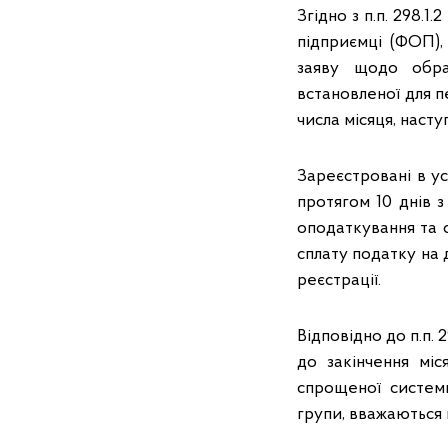
Згідно з п.п. 298.1
підприємці (ФОП),
заяву щодо обра
встановленої для 
числа місяця, насту
Зареєстровані в у
протягом 10 днів 
оподаткування та с
сплату податку на 
реєстрації.
Відповідно до п.п. 
до закінчення міс
спрощеної системи
групи, вважаються 