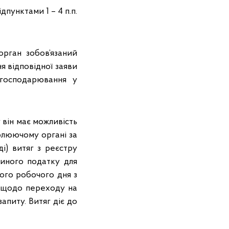
дпунктами 1 – 4 п.п.
рган зобов’язаний
я відповідної заяви
 господарювання у
 він має можливість
ролюючому органі за
і) витяг з реєстру
диного податку для
ого робочого дня з
у щодо переходу на
апиту. Витяг діє до