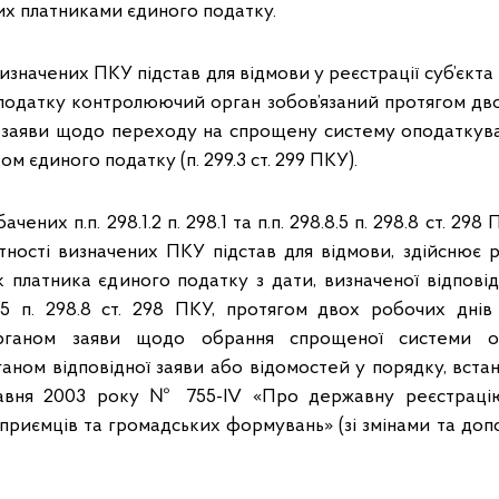
их платниками єдиного податку.
 визначених ПКУ підстав для відмови у реєстрації суб’єкт
податку контролюючий орган зобов’язаний протягом дво
 заяви щодо переходу на спрощену систему оподаткува
м єдиного податку (п. 299.3 ст. 299 ПКУ).
чених п.п. 298.1.2 п. 298.1 та п.п. 298.8.5 п. 298.8 ст. 2
утності визначених ПКУ підстав для відмови, здійснює 
платника єдиного податку з дати, визначеної відповідно
.8.5 п. 298.8 ст. 298 ПКУ, протягом двох робочих дні
ганом заяви щодо обрання спрощеної системи о
аном відповідної заяви або відомостей у порядку, вст
равня 2003 року № 755-ІV «Про державну реєстраці
дприємців та громадських формувань» (зі змінами та допо