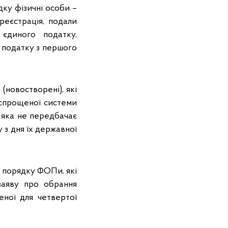
ядку фізичні особи –
реєстрація, подали
єдиного податку,
 податку з першого
новостворені), які
 спрощеної системи
, яка не передбачає
 з дня їх державної
му порядку ФОПи, які
 заяву про обрання
еної для четвертої