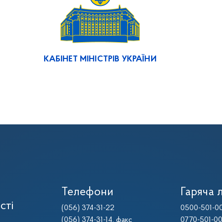
КАБІНЕТ МІНІСТРІВ УКРАЇНИ
Телефони
Гаряча л
сті
(056) 374-31-22
0500-501-0
(056) 374-31-14
, факс
0770-501-0