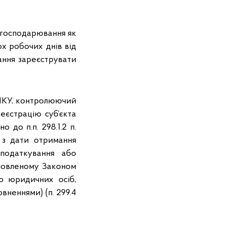
а господарювання як
х робочих днів від
ння зареєструвати
98 ПКУ, контролюючий
реєстрацію суб’єкта
 до п.п. 298.1.2 п.
в з дати отримання
податкування або
ановленому Законом
ю юридичних осіб,
вненнями) (п. 299.4