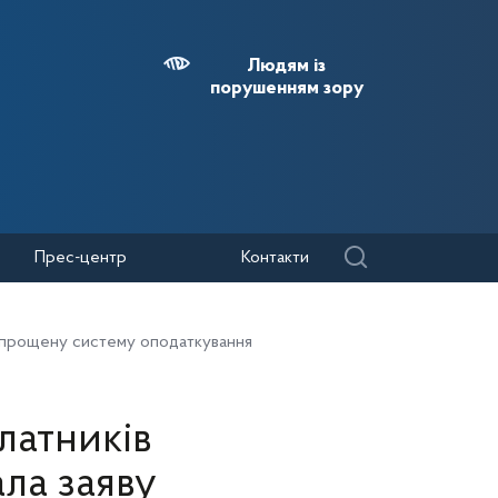
Людям із
порушенням зору
Прес-центр
Контакти
 спрощену систему оподаткування
латників
ла заяву