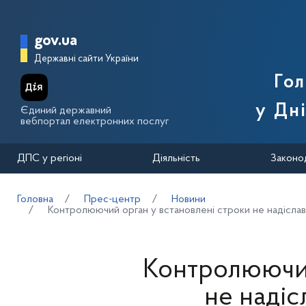
Перейти до основного вмісту
Головна сторінка Державної п
gov.ua
Державні сайти України
Го
у Дн
Єдиний державний
вебпортал електронних послуг
ДПС у регіоні
Діяльність
Законо
Головна
Прес-центр
Новини
Контролюючий орган у встановлені строки не надіслав 
Контролюючий
не надіс