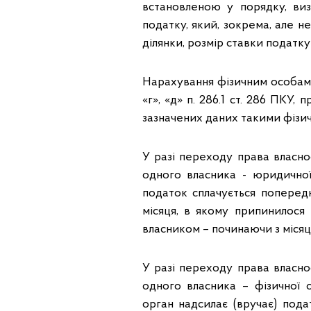
встановленою у порядку, ви
податку, який, зокрема, але 
ділянки, розмір ставки податку 
Нарахування фізичним особам 
«г», «д» п. 286.1 ст. 286 ПК
зазначених даних такими фізи
У разі переходу права власнос
одного власника - юридично
податок сплачується попередн
місяця, в якому припинилося 
власником – починаючи з місяця
У разі переходу права власнос
одного власника – фізичної
орган надсилає (вручає) под