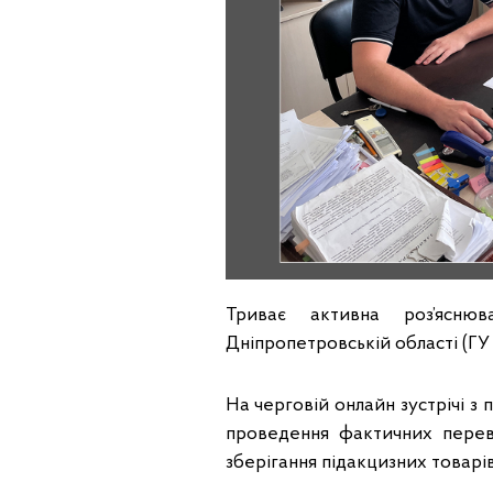
Триває активна роз’ясню
Дніпропетровській області (Г
На черговій онлайн зустрічі 
проведення фактичних переві
зберігання підакцизних товарі