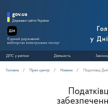
Перейти до основного вмісту
Головна сторінка Державної п
gov.ua
Державні сайти України
Го
у Дн
Єдиний державний
вебпортал електронних послуг
ДПС у регіоні
Діяльність
Законо
Головна
Прес-центр
Новини
Податківці Дн
Податків
забезпеченн