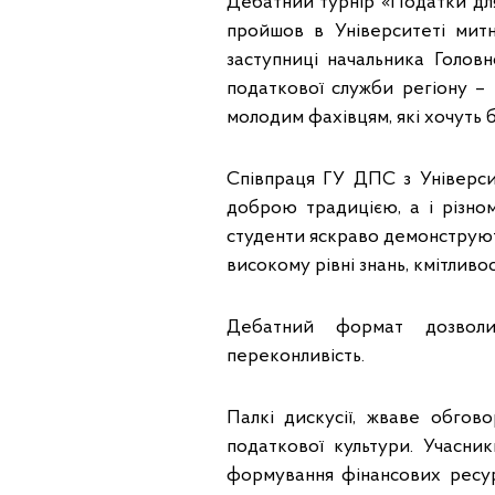
Дебатний турнір «Податки для 
пройшов в Університеті митн
заступниці начальника Голов
податкової служби регіону –
молодим фахівцям, які хочуть 
Співпраця ГУ ДПС з Університе
доброю традицією, а і різнома
студенти яскраво демонструють
високому рівні знань, кмітливос
Дебатний формат дозволив
переконливість.
Палкі дискусії, жваве обгов
податкової культури. Учасн
формування фінансових ресур