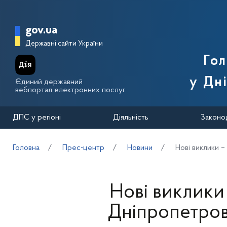
Перейти до основного вмісту
Головна сторінка Державної п
gov.ua
Державні сайти України
Го
у Дн
Єдиний державний
вебпортал електронних послуг
ДПС у регіоні
Діяльність
Законо
Головна
Прес-центр
Новини
Нові виклики –
Нові виклики 
Дніпропетров