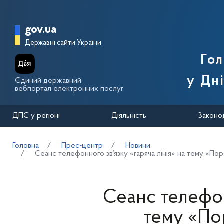
Перейти до основного вмісту
Головна сторінка Державної п
gov.ua
Державні сайти України
Го
у Дн
Єдиний державний
вебпортал електронних послуг
ДПС у регіоні
Діяльність
Законо
Головна
Прес-центр
Новини
Сеанс телефонного зв’язку «гаряча лінія» на тему «По
Сеанс телефон
тему «По