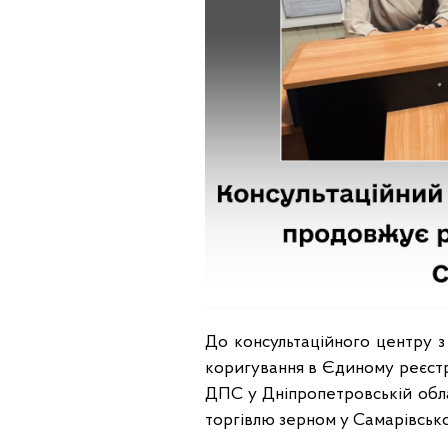
До консультаційного центру з
коригування в Єдиному реєст
ДПС у Дніпропетровській обла
торгiвлю зерном у Самарівськ