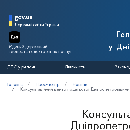
Перейти до основного вмісту
Головна сторінка Державної п
gov.ua
Державні сайти України
Го
у Дн
Єдиний державний
вебпортал електронних послуг
ДПС у регіоні
Діяльність
Законо
Головна
Прес-центр
Новини
Консультаційний центр податкової Дніпропетровщини 
Консульт
Дніпропетр