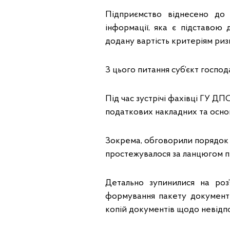
Підприємство віднесено до 
інформації, яка є підставою 
додану вартість критеріям риз
З цього питання суб’єкт госпо
Під час зустрічі фахівці ГУ ДП
податкових накладних та основ
Зокрема, обговорили порядок п
простежувалося за ланцюгом п
Детально зупинилися на роз
формування пакету документі
копій документів щодо невідпо