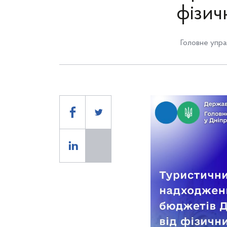
фізич
Головне упра