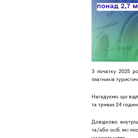
З початку 2025 ро
платників туристич
Нагадуємо, що відл
та триває 24 годин
Довідково: внутрі
та/або осіб, які п