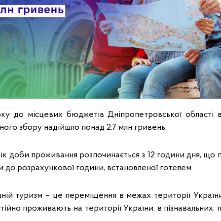
ку до місцевих бюджетів Дніпропетровської області в
ного збору надійшло понад 2,7 млн гривень.
ік доби проживання розпочинається з 12 години дня, що 
и до розрахункової години, встановленої готелем.
шній туризм – це переміщення в межах території Україн
остійно проживають на території України, в пізнавальних,