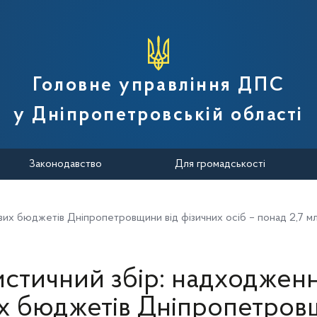
вної податкової служби України
Головне управління ДПС
у Дніпропетровській області
Законодавство
Для громадськості
вих бюджетів Дніпропетровщини від фізичних осіб – понад 2,7 м
стичний збір: надходжен
х бюджетів Дніпропетров