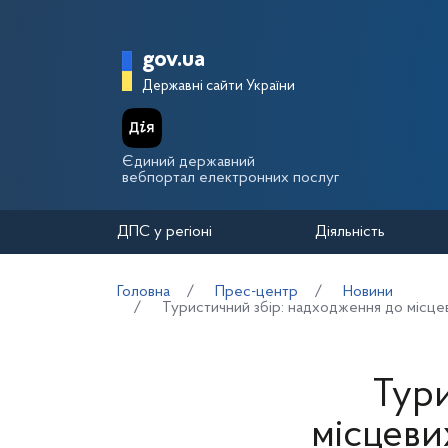
Перейти до основного вмісту
Головна сторінка Держа
gov.ua
Державні сайти України
Єдиний державний
вебпортал електронних послуг
ДПС у регіоні
Діяльність
Головна
Прес-центр
Новини
Туристичний збір: надходження до місце
Тури
місцеви