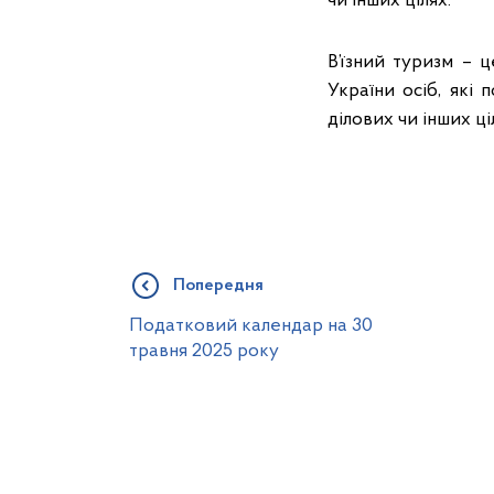
чи інших цілях.
В’їзний туризм – 
України осіб, які 
ділових чи інших ці
Попередня
Податковий календар на 30
травня 2025 року