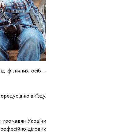
ід фізичних осіб –
передує дню виїзду,
и громадян України
 професійно-ділових