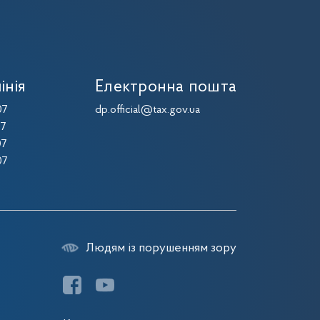
інія
Електронна пошта
07
dp.official@tax.gov.ua
07
07
07
Людям із порушенням зору