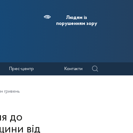
Людям із
порушенням зору
Прес-центр
Контакти
лн гривень
ня до
щини від