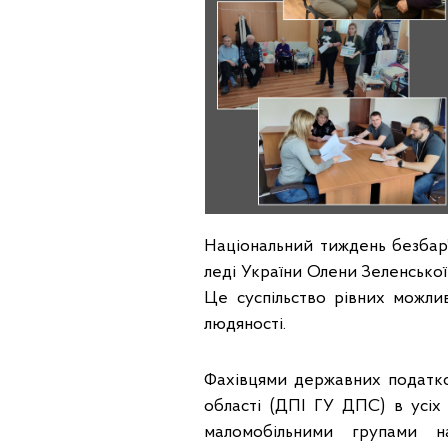
Національний тиждень безбар’є
леді України Олени Зеленської
Це суспільство рівних можлив
людяності.
Фахівцями державних податко
області (ДПІ ГУ ДПС) в усіх 
маломобільними групами н