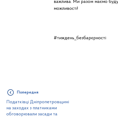
важлива. Ми разом маємо будува
можливості!
#тиждень_безбарєрності
Попередня
Податківці Дніпропетровщині
на заходах з платниками
обговорювали засади та