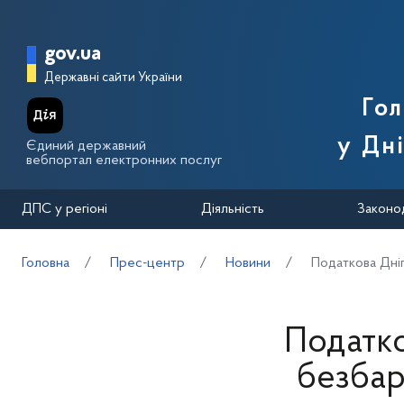
Перейти до основного вмісту
Головна сторінка Державної п
gov.ua
Державні сайти України
Го
у Дн
Єдиний державний
вебпортал електронних послуг
ДПС у регіоні
Діяльність
Законо
Головна
Прес-центр
Новини
Податкова Дні
Податк
безбар