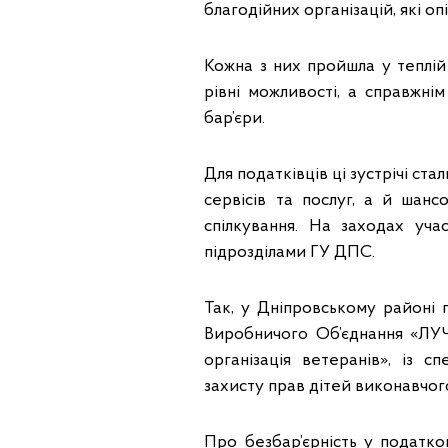
благодійних організацій, які о
Кожна з них пройшла у теплій
рівні можливості, а справжн
бар’єри.
Для податківців ці зустрічі ст
сервісів та послуг, а й шанс
спілкування. На заходах уча
підрозділами ГУ ДПС.
Так, у Дніпровському районі 
Виробничого Об’єднання «ЛУЧ
організація ветеранів», із с
захисту прав дітей виконавчог
Про безбар’єрність у податко