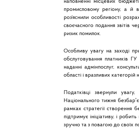
наповненні місцевих бюджет
промисловому регіону, а й 
роз’яснили особливості розра
своєчасного подання звітів ч
ризик помилок.
Особливу увагу на заході пр
обслуговування платників Г
наданні адмінпослуг, консуль
області і вразливих категорій 
Податківці звернули увагу
Національного тижня безбарʼє
рамках стратегії створення б
підтримує ініціативу, і роби
зручно та з повагою до своїх п