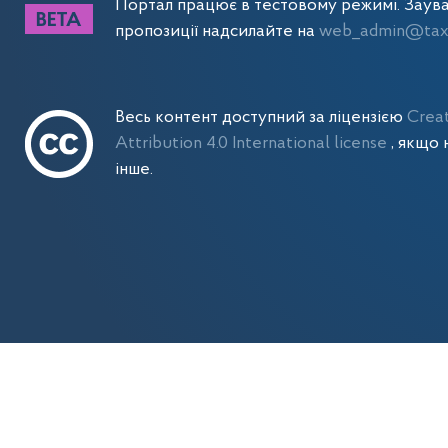
Портал працює в тестовому режимі. Заув
пропозиції надсилайте на
web_admin@tax.
Весь контент доступний за ліцензією
Crea
Attribution 4.0 International license
, якщо 
інше.