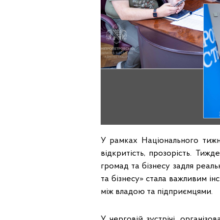
У рамках Національного тижня
відкритість, прозорість. Тижд
громад та бізнесу задля реаль
та бізнесу» стала важливим ін
між владою та підприємцями.
У черговій зустрічі, організ