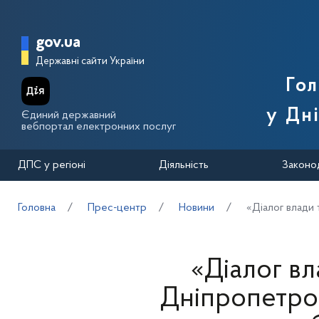
Перейти до основного вмісту
Головна сторінка Державної п
gov.ua
Державні сайти України
Го
у Дн
Єдиний державний
вебпортал електронних послуг
ДПС у регіоні
Діяльність
Законо
Головна
Прес-центр
Новини
«Діалог влади
«Діалог вл
Дніпропетро