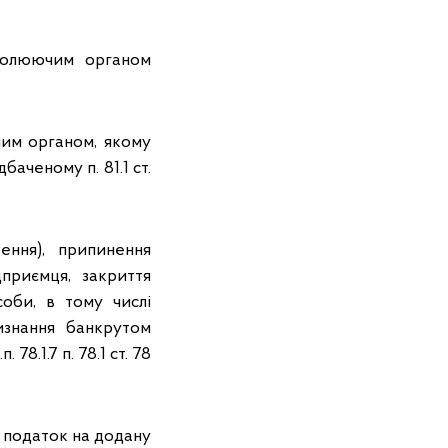
тролюючим органом
ючим органом, якому
аченому п. 81.1 ст.
ення), припинення
приємця, закриття
оби, в тому числі
визнання банкрутом
78.1.7 п. 78.1 ст. 78
 податок на додану