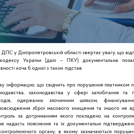
 ДПС у Дніпропетровській області звертає увагу, що відпов
кодексу України (далі – ПКУ) документальна позап
вності хоча б однієї з таких підстав:
у інформацію, що свідчить про порушення платником п
нодавства, законодавства у сфері запобігання та про
ходів, одержаних злочинним шляхом, фінансува
повсюдження зброї масового знищення та іншого не в
онтроль за дотриманням якого покладено на контрол
не надасть пояснення та їх документальні підтверджен
контролюючого органу, в якому зазначаються поруше