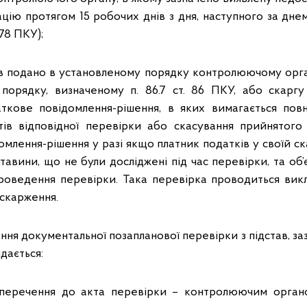
ацію протягом 15 робочих днів з дня, наступного за дне
. 78 ПКУ);
в подано в установленому порядку контролюючому орг
порядку, визначеному п. 86.7 ст. 86 ПКУ, або скаргу
аткове повідомлення-рішення, в яких вимагається пов
тів відповідної перевірки або скасування прийнятого 
млення-рішення у разі якщо платник податків у своїй ск
тавини, що не були досліджені під час перевірки, та об’
оведення перевірки. Така перевірка проводиться вик
скарження.
ня документальної позапланової перевірки з підстав, зазна
идається:
заперечення до акта перевірки – контролюючим орган