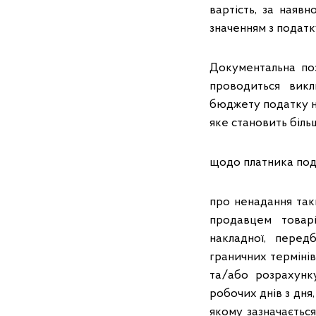
вартість, за наявн
значенням з податку
Документальна поза
проводиться вик
бюджету податку на
яке становить більше
щодо платника под
про ненадання так
продавцем товарі
накладної, перед
граничних терміні
та/або розрахунк
робочих днів з дня
якому зазначаєтьс