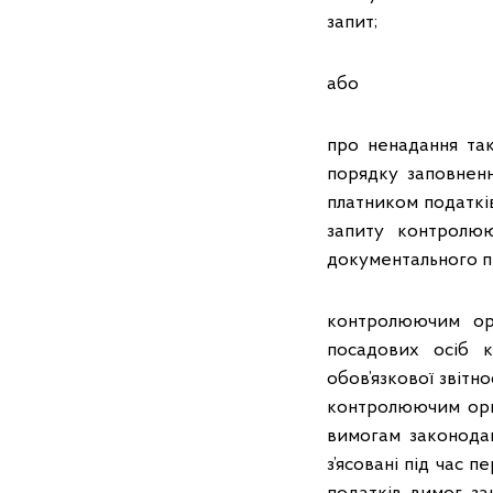
запит;
або
про ненадання та
порядку заповненн
платником податків
запиту контролюю
документального під
контролюючим ор
посадових осіб к
обов’язкової звітн
контролюючим орга
вимогам законодав
з’ясовані під час