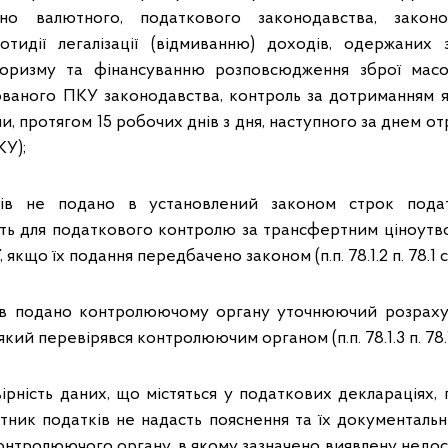
ідно валютного, податкового законодавства, закон
отидії легалізації (відмиванню) доходів, одержаних
оризму та фінансуванню розповсюдження зброї мас
ованого ПКУ законодавства, контроль за дотриманням 
, протягом 15 робочих днів з дня, наступного за днем отр
КУ);
ків не подано в установлений законом строк подат
ість для податкового контролю за трансфертним ціноутв
У, якщо їх подання передбачено законом (п.п. 78.1.2 п. 78.1 с
ів подано контролюючому органу уточнюючий розрахун
який перевірявся контролюючим органом (п.п. 78.1.3 п. 78.1
ірність даних, що містяться у податкових деклараціях,
атник податків не надасть пояснення та їх документальн
онтролюючого органу, в якому зазначено виявлену недост