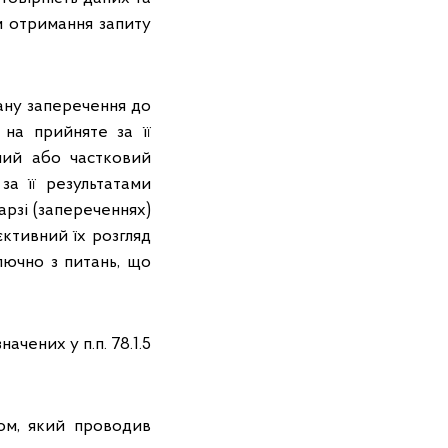
м отримання запиту
ану заперечення до
 на прийняте за її
ний або частковий
за її результатами
арзі (запереченнях)
єктивний їх розгляд
лючно з питань, що
чених у п.п. 78.1.5
ом, який проводив