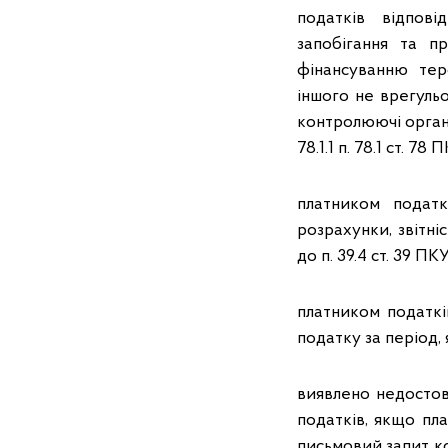
податків відпов
запобігання та пр
фінансуванню тер
іншого не врегуль
контролюючі органи
78.1.1 п. 78.1 ст. 78 П
платником подат
розрахунки, звітн
до п. 39.4 ст. 39 ПК
платником податк
податку за період, 
виявлено недостов
податків, якщо пл
письмовий запит к