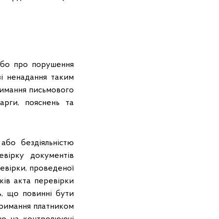
або про порушення
зі ненадання таким
тримання письмового
арги, пояснень та
бо бездіяльністю
евірку документів
ревірки, проведеної
ків акта перевірки
ь, що повинні бути
тримання платником