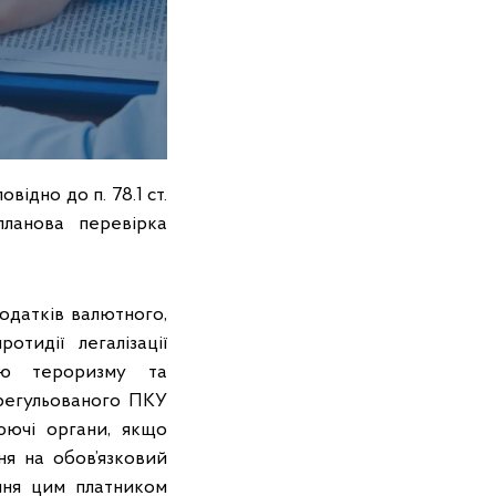
ідно до п. 78.1 ст.
ланова перевірка
одатків валютного,
тидії легалізації
нню тероризму та
регульованого ПКУ
юючі органи, якщо
ня на обов’язковий
ння цим платником