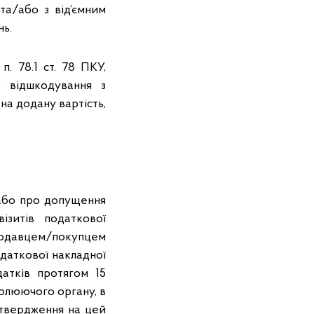
 та/або з від’ємним
нь.
п. 78.1 ст. 78 ПКУ,
 відшкодування з
на додану вартість,
 або про допущення
ізитів податкової
родавцем/покупцем
даткової накладної
атків протягом 15
ролюючого органу, в
дтвердження на цей