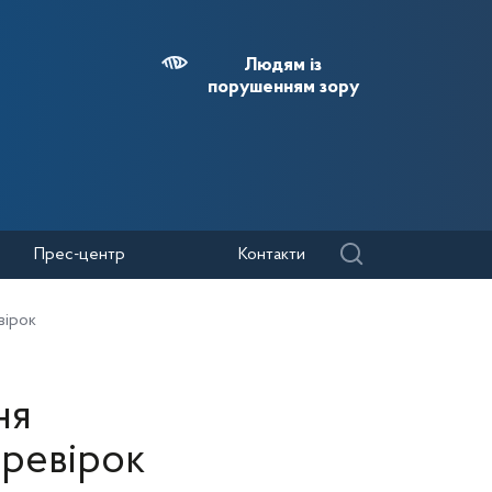
Людям із
порушенням зору
Прес-центр
Контакти
вірок
ня
ревірок