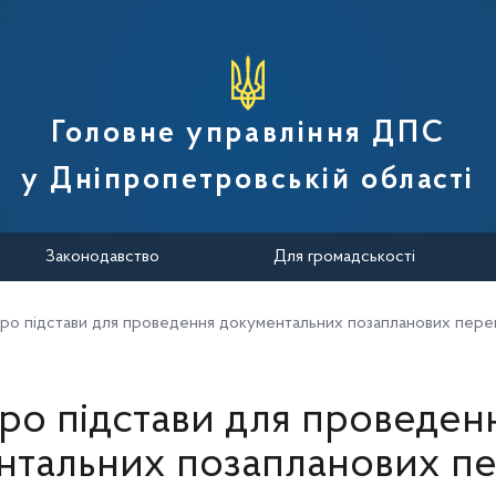
вної податкової служби України
Головне управління ДПС
у Дніпропетровській області
Законодавство
Для громадськості
ро підстави для проведення документальних позапланових пере
ро підстави для проведен
нтальних позапланових пе