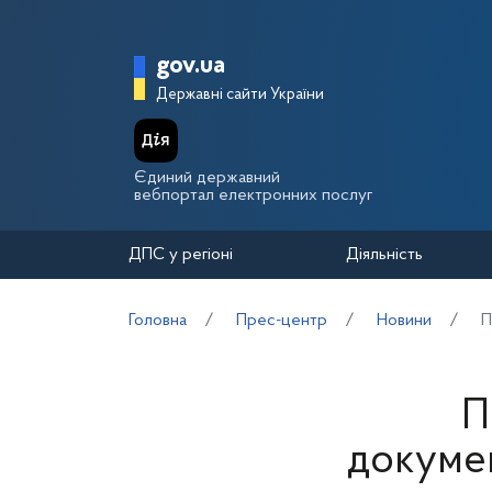
Перейти до основного вмісту
Головна сторінка Держа
gov.ua
Державні сайти України
Єдиний державний
вебпортал електронних послуг
ДПС у регіоні
Діяльність
Головна
Прес-центр
Новини
П
П
докуме