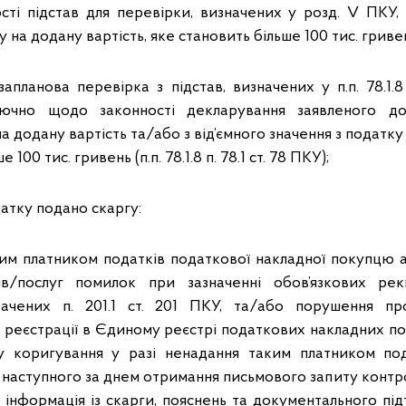
ості підстав для перевірки, визначених у розд. V ПКУ,
 на додану вартість, яке становить більше 100 тис. гриве
планова перевірка з підстав, визначених у п.п. 78.1.8 
лючно щодо законності декларування заявленого до
 додану вартість та/або з від’ємного значення з податку 
 100 тис. гривень (п.п. 78.1.8 п. 78.1 ст. 78 ПКУ);
атку подано скаргу:
им платником податків податкової накладної покупцю
в/послуг помилок при зазначенні обов’язкових рекв
бачених п. 201.1 ст. 201 ПКУ, та/або порушення п
в реєстрації в Єдиному реєстрі податкових накладних по
у коригування у разі ненадання таким платником под
, наступного за днем отримання письмового запиту конт
я інформація із скарги, пояснень та документального пі