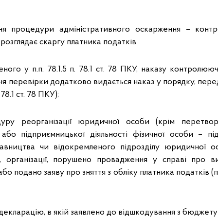
ня процедури адміністративного оскарження – кон
 розглядає скаргу платника податків.
ченого у п.п. 78.1.5 п. 78.1 ст. 78 ПКУ, наказу контролю
я перевірки додатково видається наказ у порядку, передб
 78.1 ст. 78 ПКУ);
уру реорганізації юридичної особи (крім перетвор
або підприємницької діяльності фізичної особи – під
тавництва чи відокремленого підрозділу юридичної ос
ї, організації, порушено провадження у справі про 
о подано заяву про зняття з обліку платника податків (п.п. 
декларацію, в якій заявлено до відшкодування з бюджету