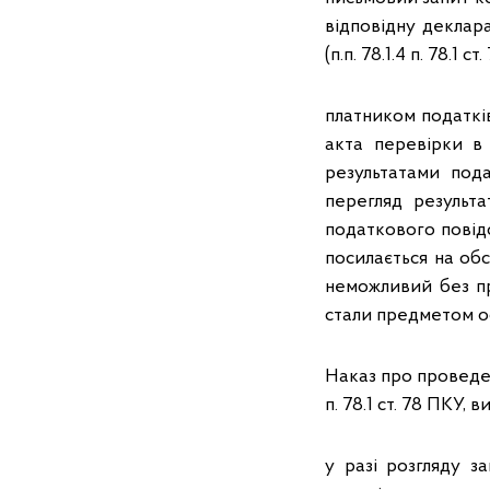
відповідну деклар
(п.п. 78.1.4 п. 78.1 ст
платником податкі
акта перевірки в 
результатами под
перегляд результа
податкового повідо
посилається на обс
неможливий без пр
стали предметом о
Наказ про проведен
п. 78.1 ст. 78 ПКУ, в
у разі розгляду 