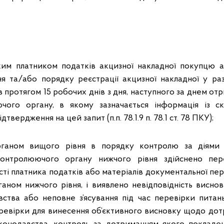
ким платником податків акцизної накладної покупцю 
я та/або порядку реєстрації акцизної накладної у ра
 протягом 15 робочих днів з дня, наступного за днем о
чого органу, в якому зазначається інформація із ск
твердження на цей запит (п.п. 78.1.9 п. 78.1 ст. 78 ПКУ);
ганом вищого рівня в порядку контролю за діями а
онтролюючого органу нижчого рівня здійснено пер
ості платника податків або матеріалів документальної пе
ном нижчого рівня, і виявлено невідповідність виснов
ства або неповне з’ясування під час перевірки питан
 перевірки для винесення об’єктивного висновку щодо до