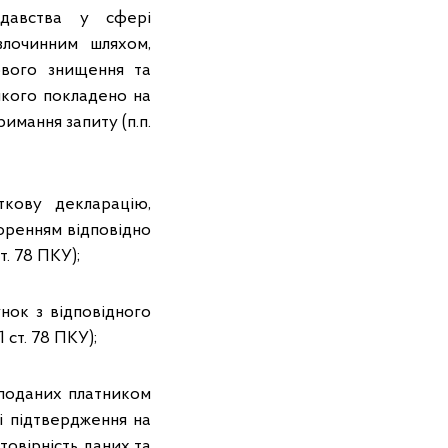
одавства у сфері
 злочинним шляхом,
ового знищення та
якого покладено на
имання запиту (п.п.
кову декларацію,
оренням відповідно
т. 78 ПКУ);
ок з відповідного
 ст. 78 ПКУ);
 поданих платником
і підтвердження на
овірність даних та