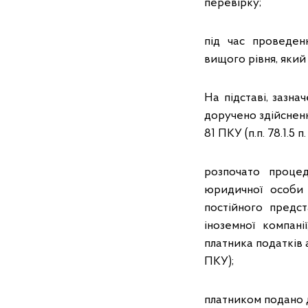
перевірку;
під час проведен
вищого рівня, який
На підставі, зазна
доручено здійсненн
81 ПКУ (п.п. 78.1.5 п.
розпочато процед
юридичної особи 
постійного предс
іноземної компані
платника податків аб
ПКУ);
платником подано 