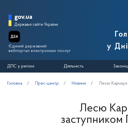
Перейти до основного вмісту
Головна сторінка Державної п
gov.ua
Державні сайти України
Го
у Дн
Єдиний державний
вебпортал електронних послуг
ДПС у регіоні
Діяльність
Законо
Головна
Прес-центр
Новини
Лесю Карнаух 
Лесю Кар
заступником 