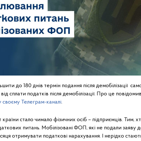
шити до 180 днів термін подання після демобілізації с
 від сплати податків після демобілізації. Про це повідоми
у своєму Телеграм-каналі
.
 країни стало чимало фізичних осіб – підприємців. Тим, хто
даткових питань. Мобілізовані ФОП, які не подали заяву д
яця отримувати податкові нарахування. І нерідко стают