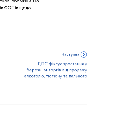
кові обов’язки. По
тів ФОПів щодо
Наступна
ДПС фіксує зростання у
березні виторгів від продажу
алкоголю, тютюну та пального