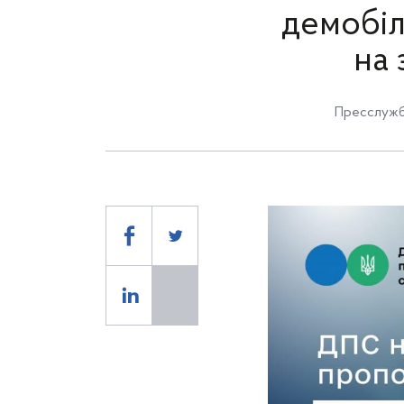
демобіл
на 
Пресслужб