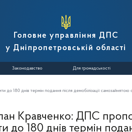
вної податкової служби України
Головне управління ДПС
у Дніпропетровській області
Законодавство
Для громадськості
и до 180 днів термін подання після демобілізації самозайнятою о
лан Кравченко: ДПС проп
и до 180 днів термін пода