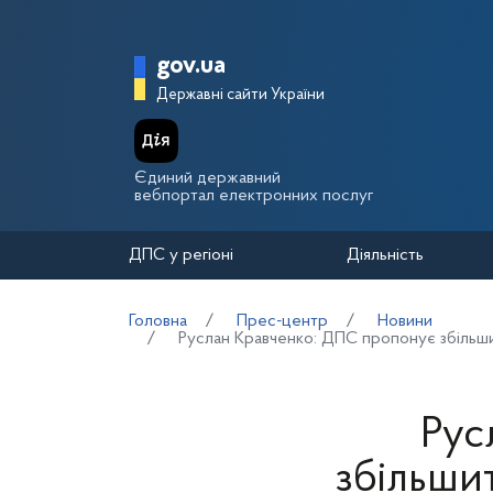
Перейти до основного вмісту
Головна сторінка Держа
gov.ua
Державні сайти України
Єдиний державний
вебпортал електронних послуг
ДПС у регіоні
Діяльність
Головна
Прес-центр
Новини
Руслан Кравченко: ДПС пропонує збільшит
Рус
збільшит