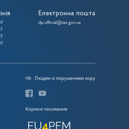
інія
Електронна пошта
07
dp.official@tax.gov.ua
07
07
07
Людям із порушенням зору
Корисні посилання