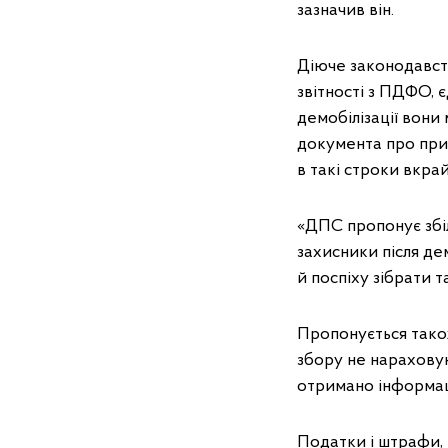
зазначив він.
Діюче законодавств
звітності з ПДФО, 
демобілізації вони
документа про приз
в такі строки вкра
«ДПС пропонує збіл
захисники після де
й поспіху зібрати 
Пропонується також
збору не нарахову
отримано інформаці
Податки і штрафи, 