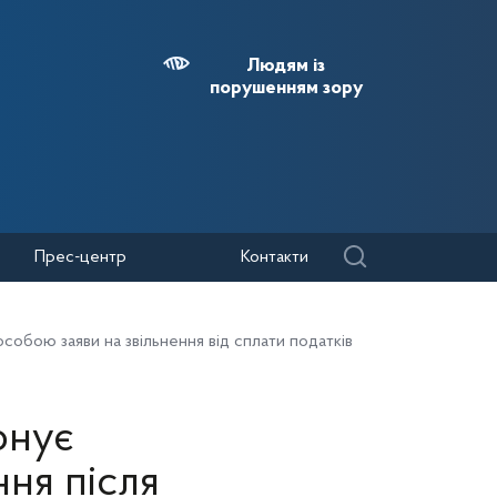
Людям із
порушенням зору
Прес-центр
Контакти
собою заяви на звільнення від сплати податків
онує
ння після