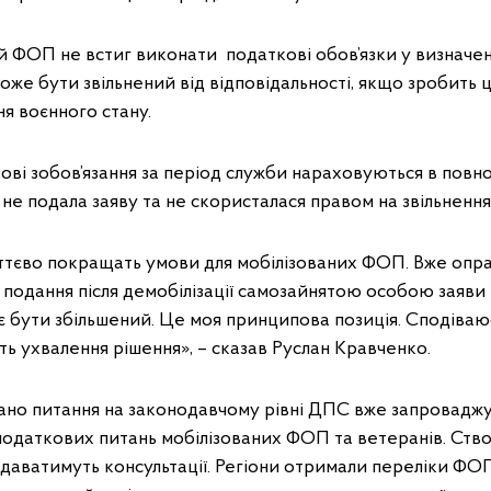
 ФОП не встиг виконати податкові обов’язки у визначен
може бути звільнений від відповідальності, якщо зробить 
ня воєнного стану.
кові зобов’язання за період служби нараховуються в повно
не подала заяву та не скористалася правом на звільнення
уттєво покращать умови для мобілізованих ФОП. Вже опр
н подання після демобілізації самозайнятою особою заяви 
є бути збільшений. Це моя принципова позиція. Сподіваюс
жить ухвалення рішення», – сказав Руслан Кравченко.
ано питання на законодавчому рівні ДПС вже запроваджу
податкових питань мобілізованих ФОП та ветеранів. Ство
надаватимуть консультації. Регіони отримали переліки ФО