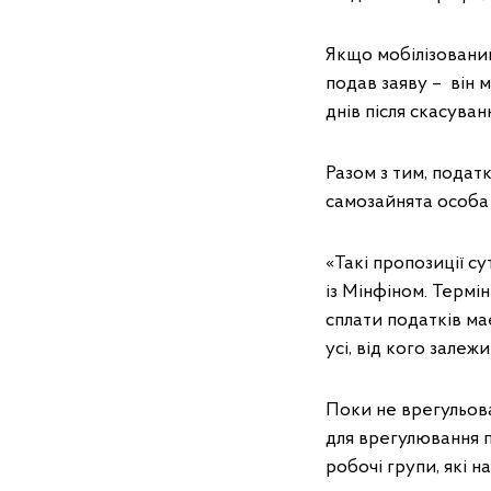
Якщо мобілізований
подав заяву – він 
днів після скасуван
Разом з тим, подат
самозайнята особа 
«Такі пропозиції с
із Мінфіном. Термі
сплати податків ма
усі, від кого зале
Поки не врегульов
для врегулювання 
робочі групи, які 