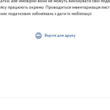
тки, але ймовірно вони не можуть виконувати свої подат
йсу працюють окремо. Проводиться інвентаризація лис
их податкових зобов’язань з дати їх мобілізації.
Версія для друку