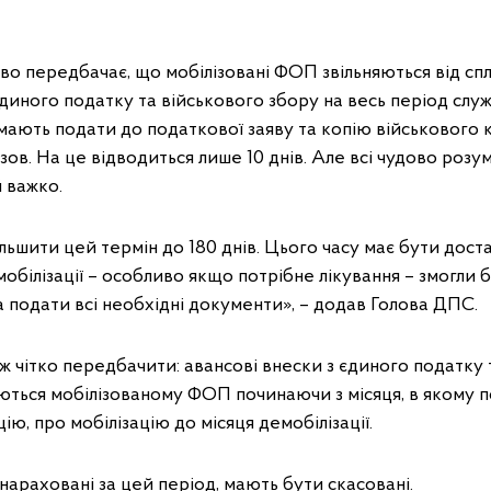
о передбачає, що мобілізовані ФОП звільняються від сп
єдиного податку та військового збору на весь період служ
 мають подати до податкової заяву та копію військового 
ов. На це відводиться лише 10 днів. Але всі чудово розу
й важко.
ьшити цей термін до 180 днів. Цього часу має бути дост
мобілізації – особливо якщо потрібне лікування – змогли 
та подати всі необхідні документи», – додав Голова ДПС.
 чітко передбачити: авансові внески з єдиного податку 
ються мобілізованому ФОП починаючи з місяця, в якому
ю, про мобілізацію до місяця демобілізації.
нараховані за цей період, мають бути скасовані.