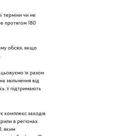
і терміни чи не
це протягом 180
му обсязі, якщо
.
ацьовуємо їх разом
на звільнення від
ь, її підтримають
є комплекс заходів
рили в регіонах
П, яким