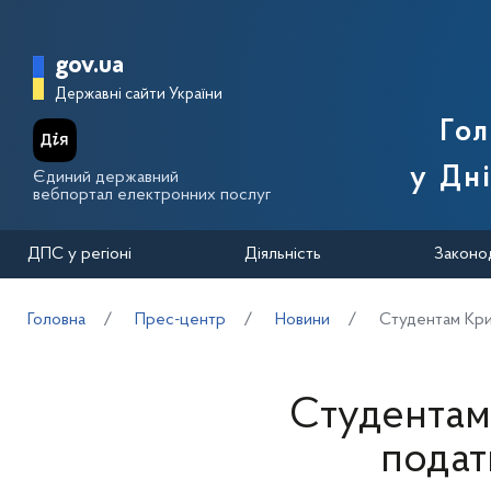
Перейти до основного вмісту
Головна сторінка Державної п
gov.ua
Державні сайти України
Го
у Дн
Єдиний державний
вебпортал електронних послуг
ДПС у регіоні
Діяльність
Законо
Головна
Прес-центр
Новини
Cтудентам Кри
Cтудентам
подат