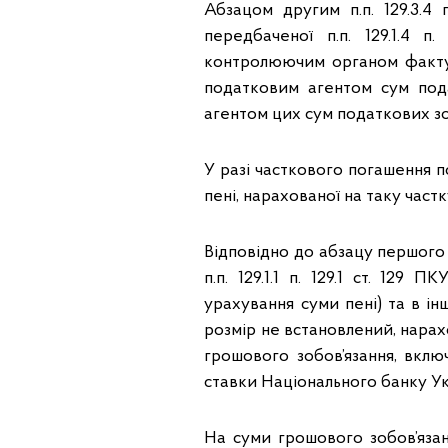
Абзацом другим п.п. 129.3.4 
передбаченої п.п. 129.1.4 п.
контролюючим органом факту 
податковим агентом сум пода
агентом цих сум податкових зо
У разі часткового погашення п
пені, нарахованої на таку частк
Відповідно до абзацу першого п
п.п. 129.1.1 п. 129.1 ст. 12
урахування суми пені) та в ін
розмір не встановлений, нара
грошового зобов’язання, вклю
ставки Національного банку Укр
На суми грошового зобов’язання