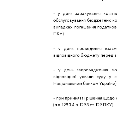
- у день зарахування кошті
обслуговування бюджетних кош
випадках погашення податкового
ПКУ);
- у день проведення взаємо
відповідного бюджету перед таки
- у день запровадження мо
відповідної ухвали суду у 
Національним банком України) (п.п
- при прийнятті рішення щодо 
(п.п. 129.3.4 п. 129.3 ст. 129 ПКУ).