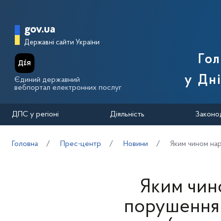
Перейти до основного вмісту
Головна сторінка Державної п
gov.ua
Державні сайти України
Го
у Дн
Єдиний державний
вебпортал електронних послуг
ДПС у регіоні
Діяльність
Законо
Головна
Прес-центр
Новини
Яким чином нар
Яким чин
порушення 