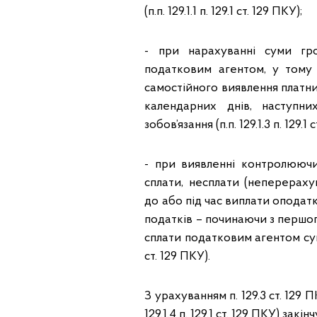
(п.п. 129.1.1 п. 129.1 ст. 129 ПКУ);
- при нарахуванні суми гро
податковим агентом, у тому ч
самостійного виявлення платник
календарних днів, наступн
зобов’язання (п.п. 129.1.3 п. 129.1 
- при виявленні контролюючи
сплати, несплати (неперерах
до або під час виплати опода
податків – починаючи з першог
сплати податковим агентом суми
ст. 129 ПКУ).
З урахуванням п. 129.3 ст. 129 
129.1.4 п. 129.1 ст. 129 ПКУ) закін