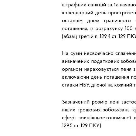
штрафних санкцій за їх наявно
календарний день простроченн
останнім днем граничного 
погашення, із розрахунку 100 
(абзац третій п. 129.4 ст. 129 ПКУ
На суми несвоєчасно сплачен
визначених податкових зобов’яз
органом нараховується пеня з
включаючи день погашення пода
ставки НБУ, діючої на кожний та
Зазначений розмір пені застос
інших грошових зобов’язань, 
сфері зовнішньоекономічної д
129.5 ст. 129 ПКУ).