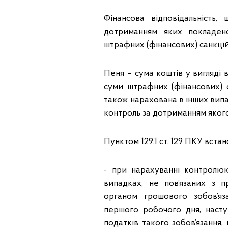
Фінансова відповідальність
дотриманням яких покладен
штрафних (фінансових) санкцій
Пеня – сума коштів у вигляді 
суми штрафних (фінансових) с
також нарахована в інших вип
контроль за дотриманням якого п
Пунктом 129.1 ст. 129 ПКУ вста
- при нарахуванні контролю
випадках, не пов’язаних з 
органом грошового зобов’яз
першого робочого дня, насту
податків такого зобов’язання,