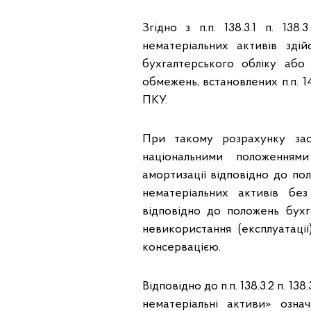
Згідно з п.п. 138.3.1 п. 13
нематеріальних активів здій
бухгалтерського обліку або 
обмежень, встановлених п.п. 14.1
ПКУ.
При такому розрахунку зас
національними положеннями
амортизації відповідно до по
нематеріальних активів без
відповідно до положень бухг
невикористання (експлуатації
консервацією.
Відповідно до п.п. 138.3.2 п. 1
нематеріальні активи» озна