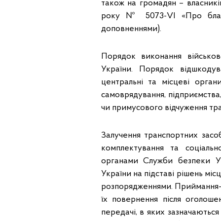
також на громадян – власників
року № 5073-VI «Про благод
доповненнями).
Порядок виконання військово
України. Порядок відшкоду
центральні та місцеві орган
самоврядування, підприємства,
чи примусового відчуження тра
Залучення транспортних засоб
комплектування та соціальн
органами Служби безпеки Ук
України на підставі рішень м
розпорядженнями. Приймання-пе
їх повернення після оголошен
передачі, в яких зазначаються