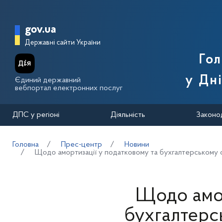
Перейти до основного вмісту
Головна сторінка Державної п
gov.ua
Державні сайти України
Го
у Дн
Єдиний державний
вебпортал електронних послуг
ДПС у регіоні
Діяльність
Законо
Головна
Прес-центр
Новини
Щодо амортизації у податковому та бухгалтерському 
Щодо амор
бухгалтерс