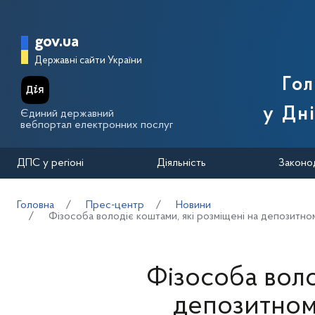
Перейти до основного вмісту
Головна сторінка Державної п
gov.ua
Державні сайти України
Го
у Дн
Єдиний державний
вебпортал електронних послуг
ДПС у регіоні
Діяльність
Законо
Головна
Прес-центр
Новини
Фізособа володіє коштами, які розміщені на депозитно
Фізособа воло
депозитном