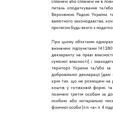
сплачені або сплачені не в пов
питань оподаткування та/або
Верховною Радою України, та
валютного законодавства, кон
протягом будь-якого з податков
При цьому об’єктами однораз
визначені підпунктами 14.1.280
декларанту на праві власності 
сумісної власності) і знаходя
території України та/або за
добровільної декларації (далі 
крім тих, що не розміщені на 
коштів у готівковій формі, т
позичені третім особам за д
особою або нотаріально посв
фізичної особи (п.п. «а» п. 4 п