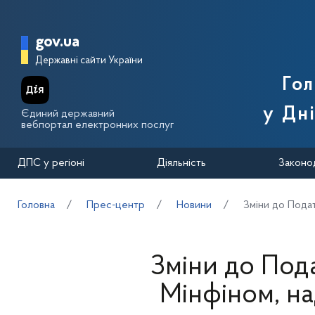
Перейти до основного вмісту
Головна сторінка Державної п
gov.ua
Державні сайти України
Го
у Дн
Єдиний державний
вебпортал електронних послуг
ДПС у регіоні
Діяльність
Законо
Головна
Прес-центр
Новини
Зміни до Пода
Зміни до Под
Мінфіном, н