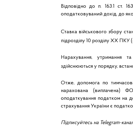
Відповідно до п. 163.1 ст. 1
оподатковуваний дохід, до яког
Ставка військового збору стано
підрозділу 10 розділу XX ПКУ (п.п
Нарахування, утримання т
здійснюються у порядку, встанов
Отже, допомога по тимчасов
нарахована (виплачена) Ф
оподаткування податком на до
страхування України є податк
Підписуйтесь на Telegram-кана