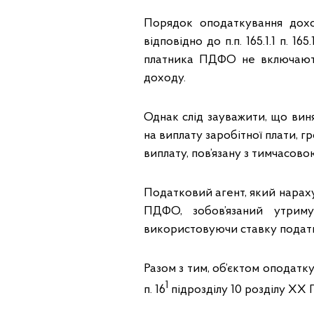
Порядок оподаткування дохо
відповідно до п.п. 165.1.1 п. 
платника ПДФО не включаютьс
доходу.
Однак слід зауважити, що винят
на виплату заробітної плати, г
виплату, пов’язану з тимчасов
Податковий агент, який нараху
ПДФО, зобов’язаний утрим
використовуючи ставку податку 18
Разом з тим, об’єктом оподатку
1
п. 16
підрозділу 10 розділу ХХ 