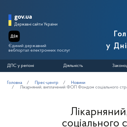
Перейти до основного вмісту
Головна сторінка Державної п
gov.ua
Державні сайти України
Го
у Дн
Єдиний державний
вебпортал електронних послуг
ДПС у регіоні
Діяльність
Законо
Головна
Прес-центр
Новини
Лікарняний, виплачений ФОП Фондом соціального стра
Лікарняни
соціального с