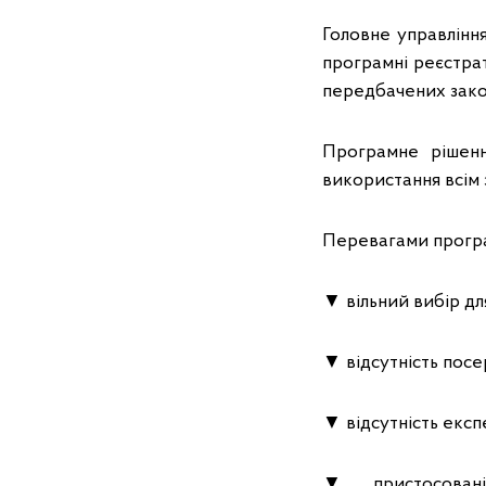
Головне управлінн
програмні реєстрат
передбачених закон
Програмне рішенн
використання всім 
Перевагами прогр
▼ вільний вибір дл
▼ відсутність посе
▼ відсутність екс
▼ пристосовані