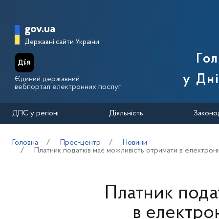
Перейти до основного вмісту
Головна сторінка Державної п
gov.ua
Державні сайти України
Го
у Дн
Єдиний державний
вебпортал електронних послуг
ДПС у регіоні
Діяльність
Законо
Головна
Прес-центр
Новини
Платник податків має можливість отримати в електронно
Платник пода
в електро