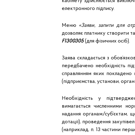
кабінету здійснюється виключ
електронного підпису.
Меню
«Заяви, запити для от
дозволяє платнику створити т
F1300305
(для фізичних осіб).
Заява складається з обов’язк
передбачено необхідність під
справлянням яких покладено 
(підприємства, установи, органі
Необхідність у підтвердж
вимагається численними нор
надання органам/суб’єктам, щ
дотації), проведення закупів
(наприклад, п. 13 частини перш