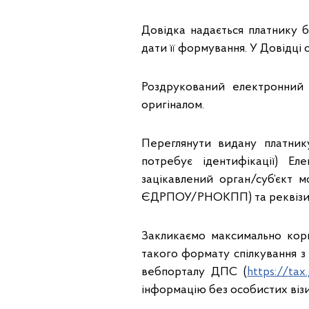
Довідка надається платнику б
дати її формування. У Довідці об
Роздрукований електронний
оригіналом.
Переглянути видану платник
потребує ідентифікації) Ел
зацікавлений орган/суб’єкт
ЄДРПОУ/РНОКПП) та реквізитів
Закликаємо максимально кор
такого формату спілкування 
вебпорталу ДПС (
https://tax
інформацію без особистих візи