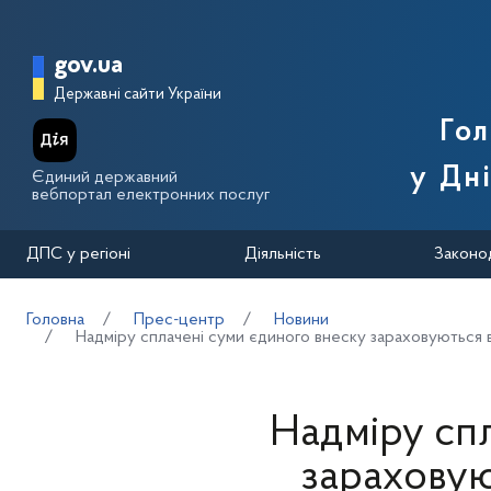
Перейти до основного вмісту
Головна сторінка Державної п
gov.ua
Державні сайти України
Го
у Дн
Єдиний державний
вебпортал електронних послуг
ДПС у регіоні
Діяльність
Законо
Головна
Прес-центр
Новини
Надміру сплачені суми єдиного внеску зараховуються 
Надміру сп
зараховую