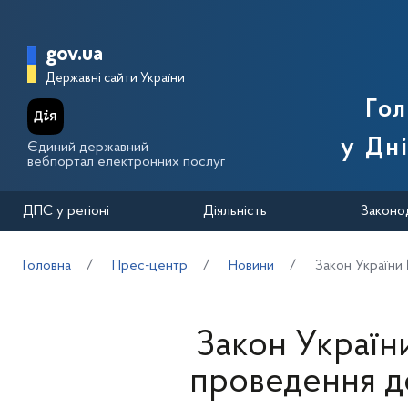
Перейти до основного вмісту
Головна сторінка Державної п
gov.ua
Державні сайти України
Го
у Дн
Єдиний державний
вебпортал електронних послуг
ДПС у регіоні
Діяльність
Законо
Головна
Прес-центр
Новини
Закон України
Закон Україн
проведення д