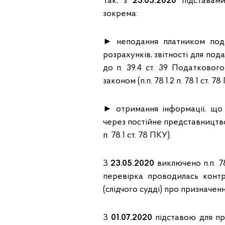
Так, з
23.05.2020
підставами
зокрема:
► неподання платником пода
розрахунків, звітності для п
до п. 39.4 ст. 39 Податковог
законом (п.п. 78.1.2 п. 78.1 ст. 78
► отримання інформації, що 
через постійне представництво 
п. 78.1 ст. 78 ПКУ).
З
23.05.2020
виключено п.п. 78
перевірка проводилась конт
(слідчого судді) про призначен
З
01.07.2020
підставою для пр