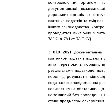
контролюючим органом піс
документальної позапланов
державних органів, які стосу
платника податків та свідчат
іншого законодавства, контр
проводиться виключно з пита
78.1.21 п. 78.1 ст. 78 ПКУ).
З
01.01.2021
документальна п
платником податків подано в
акта перевірки в порядку, в
результатами податкове пові
перегляд результатів відпові
податкового повідомлення-ріше
посилається на обставини, що 
неможливий без проведення п
стали предметом оскарження (о