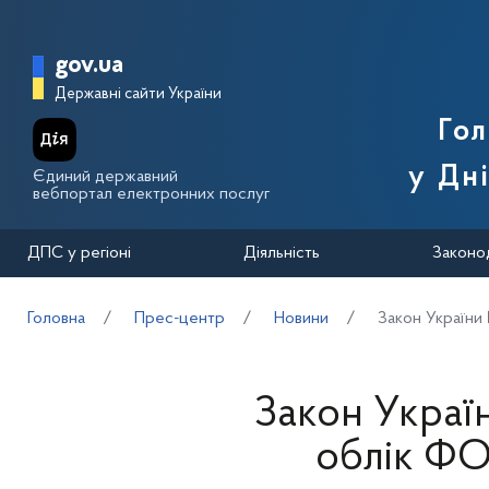
Перейти до основного вмісту
Головна сторінка Державної п
gov.ua
Державні сайти України
Го
у Дн
Єдиний державний
вебпортал електронних послуг
ДПС у регіоні
Діяльність
Законо
Головна
Прес-центр
Новини
Закон України 
Закон Украї
облік ФОП