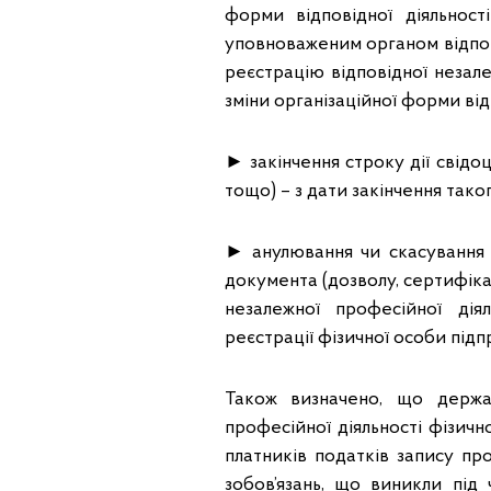
форми відповідної діяльност
уповноваженим органом відпов
реєстрацію відповідної незал
зміни організаційної форми відп
► закінчення строку дії свідо
тощо) – з дати закінчення тако
► анулювання чи скасування 
документа (дозволу, сертифік
незалежної професійної дія
реєстрації фізичної особи під
Також визначено, що держа
професійної діяльності фізич
платників податків запису пр
зобов’язань, що виникли під