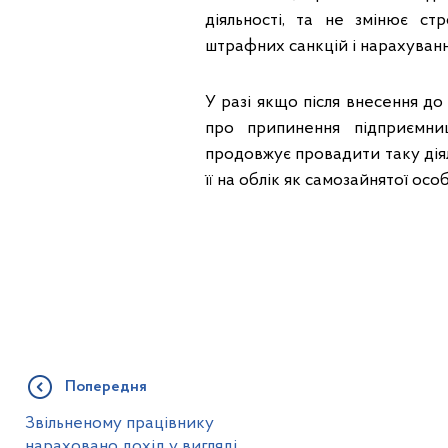
діяльності, та не змінює ст
штрафних санкцій і нарахування
У разі якщо після внесення до
про припинення підприємниц
продовжує провадити таку діяль
її на облік як самозайнятої особ
Попередня
Звільненому працівнику
нараховано дохід у вигляді