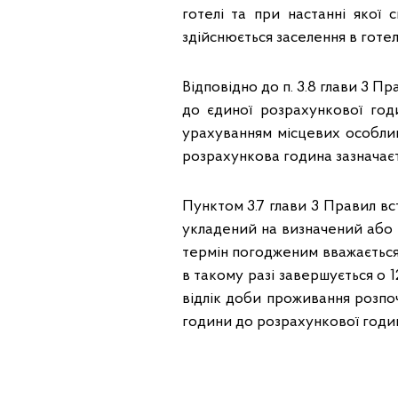
готелі та при настанні якої 
здійснюється заселення в готел
Відповідно до п. 3.8 глави 3 Пр
до єдиної розрахункової год
урахуванням місцевих особлив
розрахункова година зазначаєт
Пунктом 3.7 глави 3 Правил в
укладений на визначений або 
термін погодженим вважається
в такому разі завершується о 1
відлік доби проживання розпоч
години до розрахункової годин