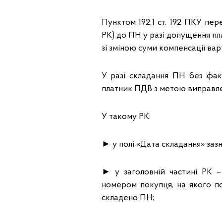
Пунктом 192.1 ст. 192 ПКУ пе
РК) до ПН у разі допущення пла
зі зміною суми компенсації вар
У разі складання ПН без факт
платник ПДВ з метою виправле
У такому РК:
► у полі «Дата складання» зазн
► у заголовній частині РК –
номером покупця, на якого п
складено ПН;