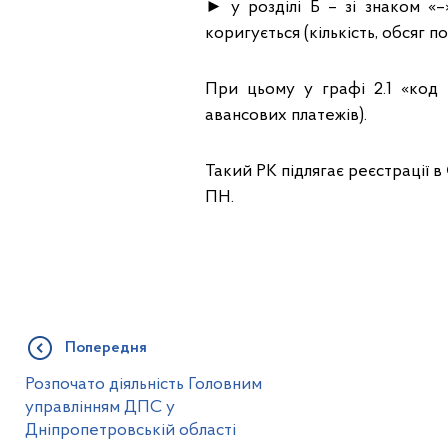
► у розділі Б – зі знаком «–
коригується (кількість, обсяг п
При цьому у графі 2.1 «код 
авансових платежів).
Такий РК підлягає реєстрації 
ПН.
Попередня
Розпочато діяльність Головним
управлінням ДПС у
Дніпропетровській області