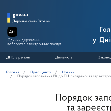
Перейти до основного вмісту
Головна сторінка Державної п
gov.ua
Державні сайти України
Го
у Дн
Єдиний державний
вебпортал електронних послуг
ДПС у регіоні
Діяльність
Законо
Головна
Прес-центр
Новини
Порядок заповнення РК до ПН, складеної та зареєстро
Порядок зап
та зареєс