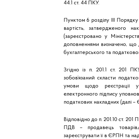
44.1 ст. 44 ПКУ.
Пунктом 6 розділу ІІІ Порядку
вартість, затвердженого на
(зареєстровано у Міністерст
доповненнями визначено, що д
бухгалтерського та податковог
Згідно із п. 201.1 ст. 201 
зобов’язаний скласти податк
умови щодо реєстрації у 
електронного підпису уповнов
податкових накладних (далі –
Відповідно до п. 201.10 ст. 20
ПДВ – продавець товарів/
зареєструвати її в ЄРПН та на