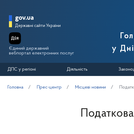
Перейти до основного вмісту
Головна сторінка Державної п
gov.ua
Державні сайти України
Го
у Дн
Єдиний державний
вебпортал електронних послуг
ДПС у регіоні
Діяльність
Законо
Головна
Прес-центр
Місцеві новини
Податк
Податкова