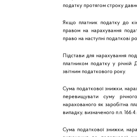
податку протягом строку давн
Якщо платник податку до кін
правом на нарахування подат
право на наступні податкові роки
Підстави для нарахування под
платником податку у річній Д
звітним податкового року.
Сума податкової знижки, нара
перевищувати суму річного
нарахованого як заробітна пла
випадку, визначеного п.п. 166.4.4 
Сума податкової знижки, нара