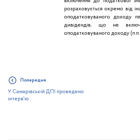
включення до податкової зниж
розраховується окремо від і
оподатковуваного доходу пл
дивідендів, що не включа
оподатковуваного доходу (п.п. 16
Попередня
У Самарівській ДПІ проведено
інтерв'ю