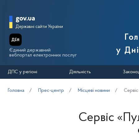
Перейти до основного вмісту
Головна сторінка Державної п
gov.ua
Державні сайти України
Го
у Дн
Єдиний державний
вебпортал електронних послуг
ДПС у регіоні
Діяльність
Законо
Головна
Прес-центр
Місцеві новини
Сервіс
Сервіс «Пу