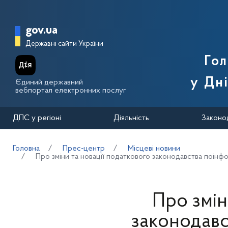
Перейти до основного вмісту
Головна сторінка Державної п
gov.ua
Державні сайти України
Го
у Дн
Єдиний державний
вебпортал електронних послуг
ДПС у регіоні
Діяльність
Законо
Головна
Прес-центр
Місцеві новини
Про зміни та новації податкового законодавства поінфо
Про змін
законодавс