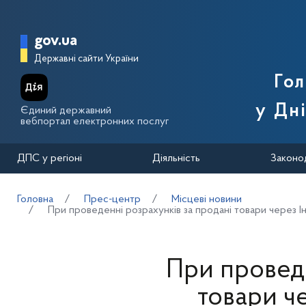
Перейти до основного вмісту
Головна сторінка Державної п
gov.ua
Державні сайти України
Го
у Дн
Єдиний державний
вебпортал електронних послуг
ДПС у регіоні
Діяльність
Законо
Головна
Прес-центр
Місцеві новини
При проведенні розрахунків за продані товари через
При проведе
товари ч