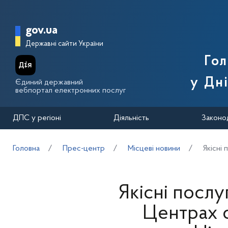
Перейти до основного вмісту
Головна сторінка Державної п
gov.ua
Державні сайти України
Го
у Дн
Єдиний державний
вебпортал електронних послуг
ДПС у регіоні
Діяльність
Законо
Головна
Прес-центр
Місцеві новини
Якісні
Якісні послу
Центрах 