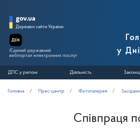
Перейти до основного вмісту
Головна сторінка Державної п
gov.ua
Державні сайти України
Го
у Дн
Єдиний державний
вебпортал електронних послуг
ДПС у регіоні
Діяльність
Законо
Головна
Прес-центр
Фотогалерея
Засідання
Співпраця п