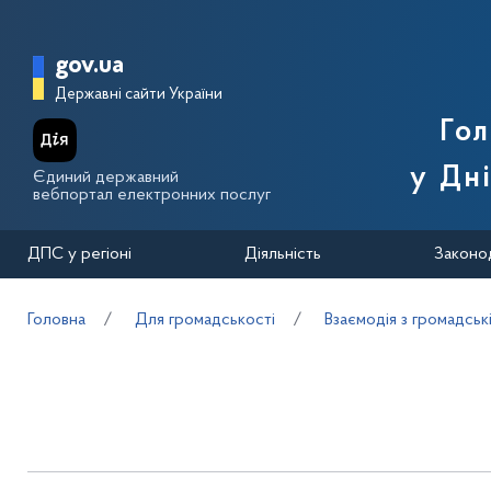
Перейти до основного вмісту
Головна сторінка Державної п
gov.ua
Державні сайти України
Го
у Дн
Єдиний державний
вебпортал електронних послуг
ДПС у регіоні
Діяльність
Законо
Головна
Для громадськості
Взаємодія з громадськ