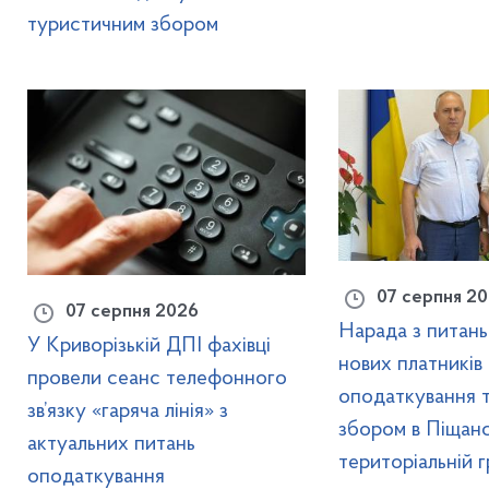
туристичним збором
07 серпня 2
07 серпня 2026
Нарада з питань
У Криворізькій ДПІ фахівці
нових платників 
провели сеанс телефонного
оподаткування 
зв’язку «гаряча лінія» з
збором в Піщансь
актуальних питань
територіальній 
оподаткування