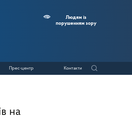
Людям із
порушенням зору
Прес-центр
Контакти
в на