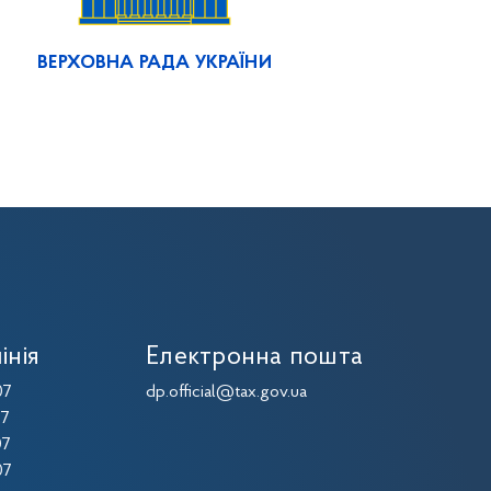
ВЕРХОВНА РАДА УКРАЇНИ
інія
Електронна пошта
07
dp.official@tax.gov.ua
07
07
07