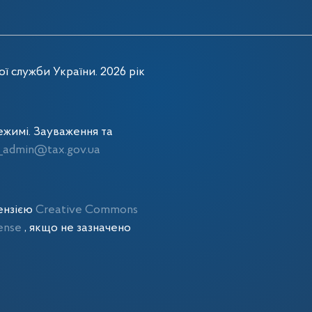
ї служби України. 2026 рік
жимі. Зауваження та
admin@tax.gov.ua
цензією
Creative Commons
cense
, якщо не зазначено