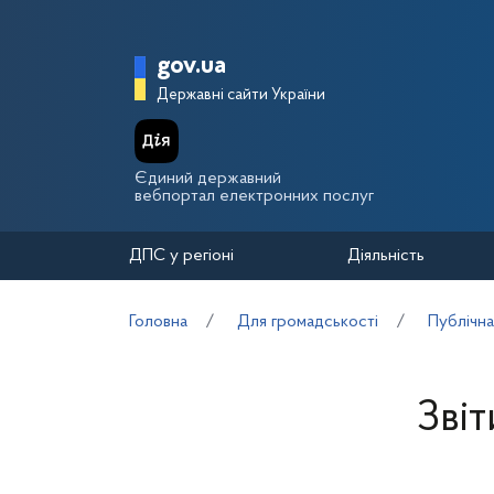
Перейти до основного вмісту
Головна сторінка Держа
gov.ua
Державні сайти України
Єдиний державний
вебпортал електронних послуг
ДПС у регіоні
Діяльність
Головна
Для громадськості
Публічна
Зві