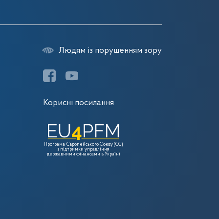
Людям із порушенням зору
Корисні посилання
Програма Європейського Союзу (ЄС)
з підтримки управління
державними фінансами в Україні