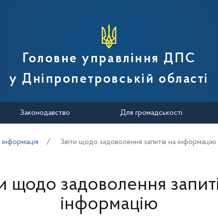
вної податкової служби України
Головне управління ДПС
у Дніпропетровській області
Законодавство
Для громадськості
 інформація
Звіти щодо задоволення запитів на інформацію
ти щодо задоволення запиті
інформацію