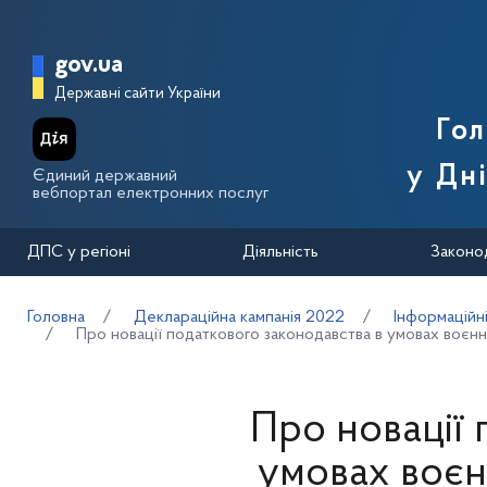
Перейти до основного вмісту
Головна сторінка Державної п
gov.ua
Державні сайти України
Го
у Дн
Єдиний державний
вебпортал електронних послуг
ДПС у регіоні
Діяльність
Законо
Головна
Деклараційна кампанія 2022
Інформаційн
Про новації податкового законодавства в умовах воєнн
Про новації 
умовах воєнн