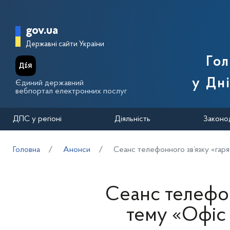
Перейти до основного вмісту
Головна сторінка Державної п
gov.ua
Державні сайти України
Го
у Дн
Єдиний державний
вебпортал електронних послуг
ДПС у регіоні
Діяльність
Законо
Головна
Анонси
Cеанс телефонного зв’язку «гаря
Cеанс телефон
тему «Офіс 