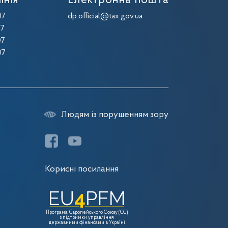
інія
Електронна пошта
07
dp.official@tax.gov.ua
07
07
07
Людям із порушенням зору
Корисні посилання
Програма Європейського Союзу (ЄС)
з підтримки управління
державними фінансами в Україні