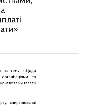
мствами,
та
платі
лати»
ія на тему «Щодо
організаціями та
журналістами газети
ту, спиртовмісної