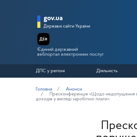
Перейти до основного вмісту
Головна сторінка Держа
gov.ua
Державні сайти України
Єдиний державний
вебпортал електронних послуг
ДПС у регіоні
Діяльність
Головна
Анонси
Пресконференція «Щодо недопущення пору
доходів у вигляді заробітної плати»
Преск