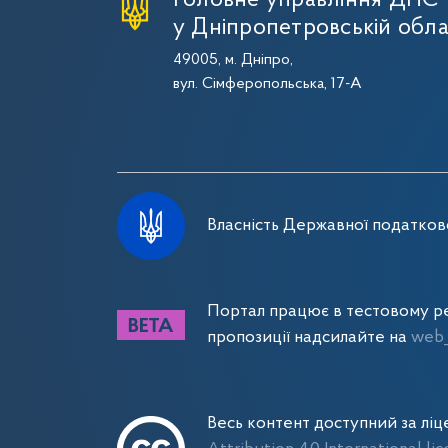
Головне управління ДПС
у Дніпропетровській обла
49005, м. Дніпро,
вул. Сімферопольська, 17-А
Власність Державної податково
Портал працює в тестовому ре
пропозиції надсилайте на
web_
Весь контент доступний за лі