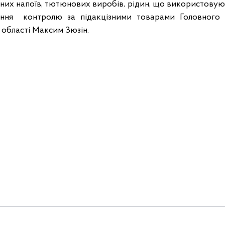
ьних напоїв, тютюнових виробів, рідин, що використову
ління контролю за підакцізними товарами Головного
 області Максим Зюзін.