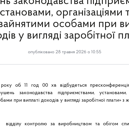
ь законодавства підприє
становами, організаціями 
зайнятими особами при ви
дів у вигляді заробітної п
опубліковано 28 травня 2026 о 10:55
року об 11 год 00 хв відбудеться пресконференц
ушень законодавства підприємствами, установами, 
ами при виплаті доходів у вигляді заробітної плати» з 
к відділу контролю за виробництвом та обігом спир