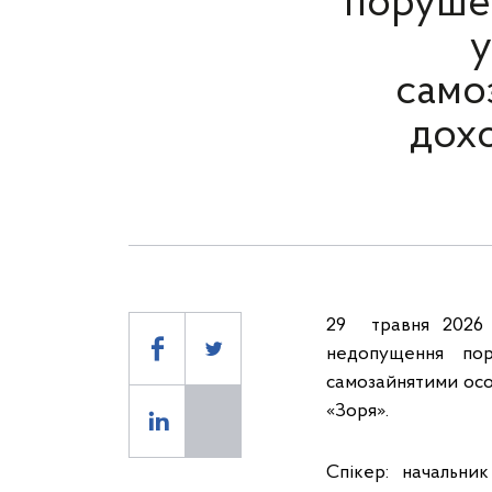
порушен
у
само
дохо
29 травня 2026 
недопущення пор
самозайнятими особ
«Зоря».
Спікер: начальни