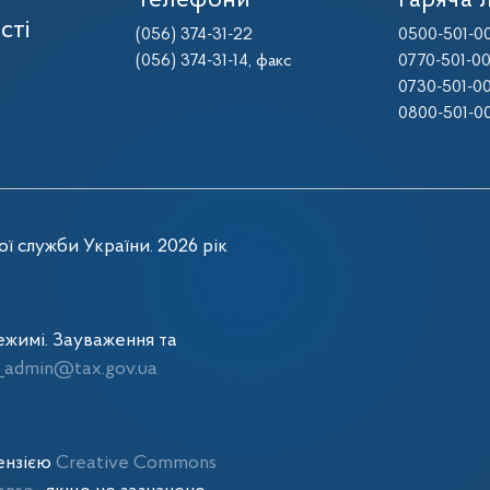
Телефони
Гаряча л
сті
(056) 374-31-22
0500-501-0
(056) 374-31-14
, факс
0770-501-0
0730-501-0
0800-501-0
ї служби України. 2026 рік
жимі. Зауваження та
admin@tax.gov.ua
цензією
Creative Commons