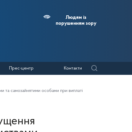
Людям із
порушенням зору
Прес-центр
Контакти
и та самозайнятими особами при виплаті
ущення