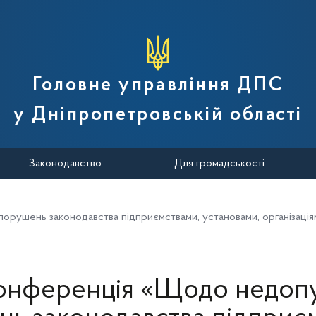
вної податкової служби України
Головне управління ДПС
у Дніпропетровській області
Законодавство
Для громадськості
шень законодавства підприємствами, установами, організаціям
онференція «Щодо недоп